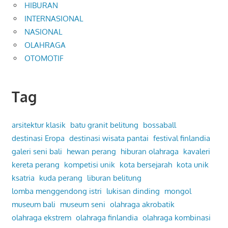
HIBURAN
INTERNASIONAL
NASIONAL
OLAHRAGA
OTOMOTIF
Tag
arsitektur klasik
batu granit belitung
bossaball
destinasi Eropa
destinasi wisata pantai
festival finlandia
galeri seni bali
hewan perang
hiburan olahraga
kavaleri
kereta perang
kompetisi unik
kota bersejarah
kota unik
ksatria
kuda perang
liburan belitung
lomba menggendong istri
lukisan dinding
mongol
museum bali
museum seni
olahraga akrobatik
olahraga ekstrem
olahraga finlandia
olahraga kombinasi