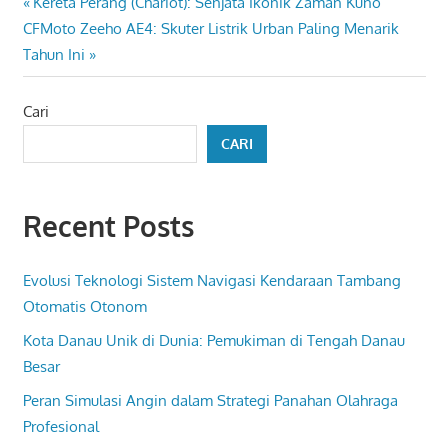
Navigasi
Previous
Kereta Perang (Chariot): Senjata Ikonik Zaman Kuno
Next
Post:
CFMoto Zeeho AE4: Skuter Listrik Urban Paling Menarik
pos
Post:
Tahun Ini
Cari
CARI
Recent Posts
Evolusi Teknologi Sistem Navigasi Kendaraan Tambang
Otomatis Otonom
Kota Danau Unik di Dunia: Pemukiman di Tengah Danau
Besar
Peran Simulasi Angin dalam Strategi Panahan Olahraga
Profesional