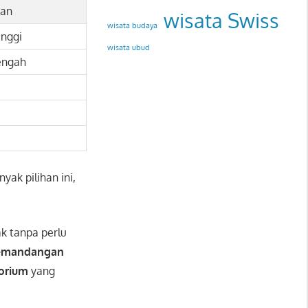
tan
wisata Swiss
wisata budaya
nggi
wisata ubud
engah
ak pilihan ini,
 tanpa perlu
emandangan
torium
yang