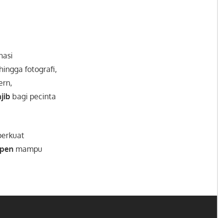
nasi
 hingga fotografi,
ern,
jib
bagi pecinta
perkuat
lpen
mampu