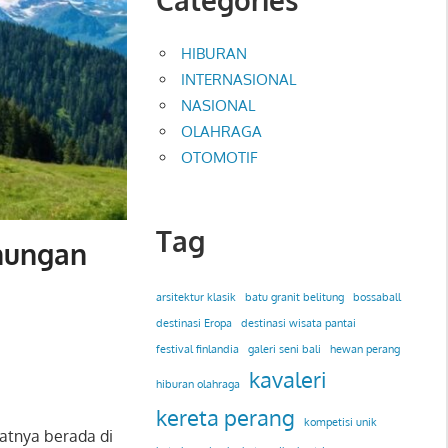
HIBURAN
INTERNASIONAL
NASIONAL
OLAHRAGA
OTOMOTIF
Tag
unungan
arsitektur klasik
batu granit belitung
bossaball
destinasi Eropa
destinasi wisata pantai
festival finlandia
galeri seni bali
hewan perang
kavaleri
hiburan olahraga
kereta perang
kompetisi unik
patnya berada di