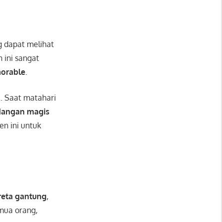
ng dapat melihat
 ini sangat
orable
.
n
. Saat matahari
angan magis
en ini untuk
reta gantung
,
emua orang,