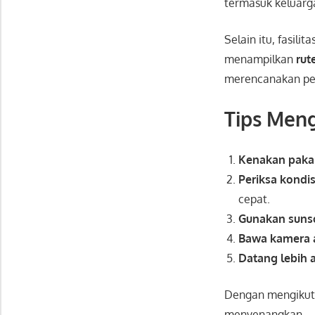
termasuk keluarg
Selain itu, fasili
menampilkan
rut
merencanakan pe
Tips Meng
Kenakan paka
Periksa kondis
cepat.
Gunakan suns
Bawa kamera 
Datang lebih 
Dengan mengikuti
menyenangkan.