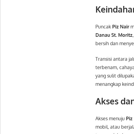
Keindaha
Puncak
Piz Nair
m
Danau St. Moritz
bersih dan menye
Transisi antara 
terbenam, cahaya
yang sulit dilupa
menangkap keind
Akses dan
Akses menuju
Piz
mobil, atau berja