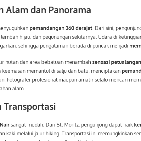
n Alam dan Panorama
enyuguhkan
pemandangan 360 derajat
. Dari sini, pengunju
, lembah hijau, dan pegunungan sekitarnya. Udara di ketinggian
garkan, sehingga pengalaman berada di puncak menjadi
mem
jalur hutan dan area bebatuan menambah
sensasi petualanga
 keemasan memantul di salju dan batu, menciptakan
pemand
kan. Fotografer profesional maupun amatir selalu mencari mom
ahan alam.
 Transportasi
 Nair
sangat mudah. Dari St. Moritz, pengunjung dapat naik
ke
lan kaki melalui jalur hiking. Transportasi ini memungkinkan s