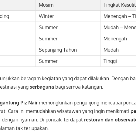
Musim
Tingkat Kesuli
ding
Winter
Menengah – Ti
Summer
Mudah – Men
Summer
Menengah
Sepanjang Tahun
Mudah
Summer
Tinggi
unjukkan beragam kegiatan yang dapat dilakukan. Dengan bany
destinasi yang
serbaguna
bagi semua kalangan.
 gantung Piz Nair
memungkinkan pengunjung mencapai puncak
erat. Cara ini memudahkan wisatawan yang ingin menikmati
p
n
dengan nyaman. Di puncak, terdapat
restoran dan observa
aman tak terlupakan.