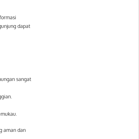
nformasi
gunjung dapat
nungan sangat
ggian.
emukau.
ng aman dan