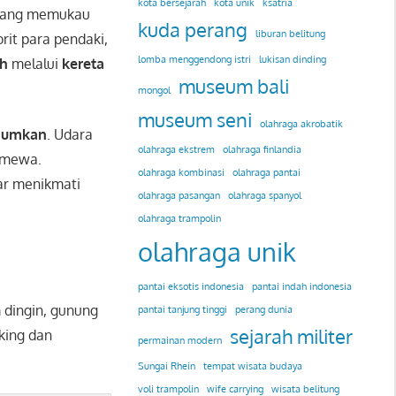
kota bersejarah
kota unik
ksatria
ang memukau
kuda perang
liburan belitung
orit para pendaki,
lomba menggendong istri
lukisan dinding
ah
melalui
kereta
museum bali
mongol
museum seni
olahraga akrobatik
gumkan
. Udara
olahraga ekstrem
olahraga finlandia
imewa.
olahraga kombinasi
olahraga pantai
ar menikmati
olahraga pasangan
olahraga spanyol
olahraga trampolin
olahraga unik
pantai eksotis indonesia
pantai indah indonesia
 dingin, gunung
pantai tanjung tinggi
perang dunia
sejarah militer
king dan
permainan modern
Sungai Rhein
tempat wisata budaya
voli trampolin
wife carrying
wisata belitung