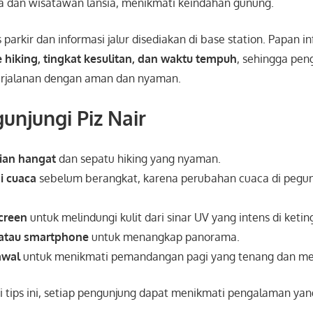
a dan wisatawan lansia, menikmati keindahan gunung.
tas parkir dan informasi jalur disediakan di base station. Papan i
e hiking, tingkat kesulitan, dan waktu tempuh
, sehingga pen
rjalanan dengan aman dan nyaman.
unjungi Piz Nair
ian hangat
dan sepatu hiking yang nyaman.
i cuaca
sebelum berangkat, karena perubahan cuaca di pegu
creen
untuk melindungi kulit dari sinar UV yang intens di ketin
atau smartphone
untuk menangkap panorama.
awal
untuk menikmati pemandangan pagi yang tenang dan m
 tips ini, setiap pengunjung dapat menikmati pengalaman ya