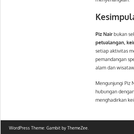
Kesimpul
Piz Nair
bukan sek
petualangan, ke
setiap aktivitas
pemandangan spek
alam dan wisataw
Mengunjungi Piz
hubungan dengan
menghadirkan kei
WordPress Theme: Gambit by ThemeZee.