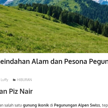
: Keindahan Alam dan Pesona Peg
Luffy
HIBURAN
n Piz Nair
n salah satu
gunung ikonik
di
Pegunungan Alpen Swiss
, te