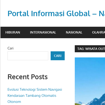
Skip
to
Portal Informasi Global – N
content
Sumber
berita
HIBURAN
INTERNASIONAL
NASIONAL
OLAHR
kredibel
untuk
pembaca
Cari
TAG:
WISATA OU
aktif.
CARI
Recent Posts
Evolusi Teknologi Sistem Navigasi
Kendaraan Tambang Otomatis
Otonom