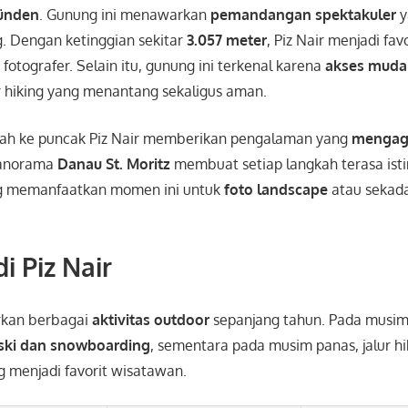
bünden
. Gunung ini menawarkan
pemandangan spektakuler
y
g. Dengan ketinggian sekitar
3.057 meter
, Piz Nair menjadi fav
fotografer. Selain itu, gunung ini terkenal karena
akses mud
r hiking yang menantang sekaligus aman.
mbah ke puncak Piz Nair memberikan pengalaman yang
menga
panorama
Danau St. Moritz
membuat setiap langkah terasa ist
ng memanfaatkan momen ini untuk
foto landscape
atau sekad
.
di Piz Nair
kan berbagai
aktivitas outdoor
sepanjang tahun. Pada musim
ski dan snowboarding
, sementara pada musim panas, jalur hi
 menjadi favorit wisatawan.