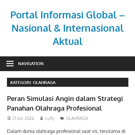
Skip
to
Portal Informasi Global –
content
Nasional & Internasional
Aktual
Sumber
berita
NAVIGATION
kredibel
untuk
KATEGORI:
OLAHRAGA
pembaca
aktif.
Peran Simulasi Angin dalam Strategi
Panahan Olahraga Profesional
21 Juli 2026
Luffy
OLAHRAGA
Dalam dunia olahraga profesional saat ini, terutama di