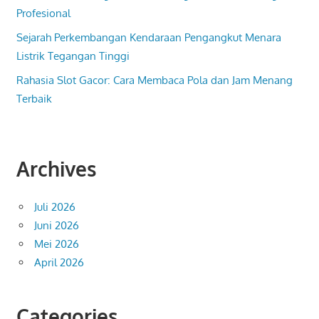
Profesional
Sejarah Perkembangan Kendaraan Pengangkut Menara
Listrik Tegangan Tinggi
Rahasia Slot Gacor: Cara Membaca Pola dan Jam Menang
Terbaik
Archives
Juli 2026
Juni 2026
Mei 2026
April 2026
Categories