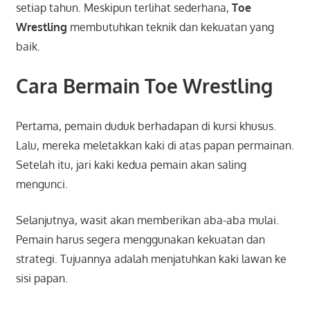
setiap tahun. Meskipun terlihat sederhana,
Toe
Wrestling
membutuhkan teknik dan kekuatan yang
baik.
Cara Bermain Toe Wrestling
Pertama, pemain duduk berhadapan di kursi khusus.
Lalu, mereka meletakkan kaki di atas papan permainan.
Setelah itu, jari kaki kedua pemain akan saling
mengunci.
Selanjutnya, wasit akan memberikan aba-aba mulai.
Pemain harus segera menggunakan kekuatan dan
strategi. Tujuannya adalah menjatuhkan kaki lawan ke
sisi papan.