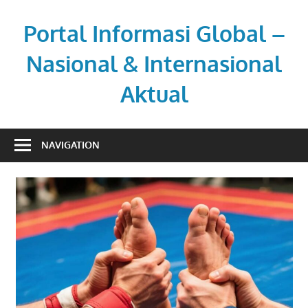
Skip
to
Portal Informasi Global –
content
Nasional & Internasional
Aktual
Sumber
berita
NAVIGATION
kredibel
untuk
pembaca
aktif.