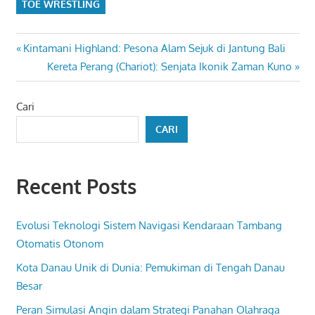
TOE WRESTLING
Navigasi
Previous
Kintamani Highland: Pesona Alam Sejuk di Jantung Bali
Post:
Next
Kereta Perang (Chariot): Senjata Ikonik Zaman Kuno
pos
Post:
Cari
CARI
Recent Posts
Evolusi Teknologi Sistem Navigasi Kendaraan Tambang
Otomatis Otonom
Kota Danau Unik di Dunia: Pemukiman di Tengah Danau
Besar
Peran Simulasi Angin dalam Strategi Panahan Olahraga