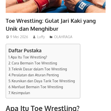
Toe Wrestling: Gulat Jari Kaki yang
Unik dan Menghibur
9 Mei 2026
Luffy
OLAHRAGA
Daftar Pustaka
Apa Itu Toe Wrestling?
Cara Bermain Toe Wrestling
Teknik Dasar dalam Toe Wrestling
Peralatan dan Aturan Penting
Keunikan dan Daya Tarik Toe Wrestling
Manfaat Bermain Toe Wrestling
Kesimpulan
Apa Itu Toe Wrestling?