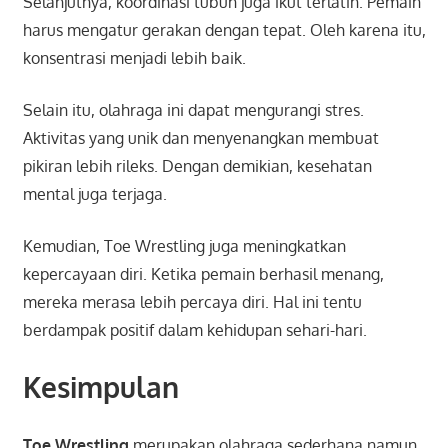
Selanjutnya, koordinasi tubuh juga ikut terlatih. Pemain
harus mengatur gerakan dengan tepat. Oleh karena itu,
konsentrasi menjadi lebih baik.
Selain itu, olahraga ini dapat mengurangi stres.
Aktivitas yang unik dan menyenangkan membuat
pikiran lebih rileks. Dengan demikian, kesehatan
mental juga terjaga.
Kemudian, Toe Wrestling juga meningkatkan
kepercayaan diri. Ketika pemain berhasil menang,
mereka merasa lebih percaya diri. Hal ini tentu
berdampak positif dalam kehidupan sehari-hari.
Kesimpulan
Toe Wrestling
merupakan olahraga sederhana namun