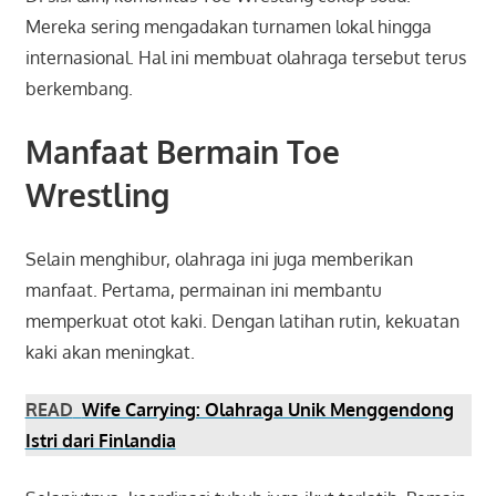
Mereka sering mengadakan turnamen lokal hingga
internasional. Hal ini membuat olahraga tersebut terus
berkembang.
Manfaat Bermain Toe
Wrestling
Selain menghibur, olahraga ini juga memberikan
manfaat. Pertama, permainan ini membantu
memperkuat otot kaki. Dengan latihan rutin, kekuatan
kaki akan meningkat.
READ
Wife Carrying: Olahraga Unik Menggendong
Istri dari Finlandia