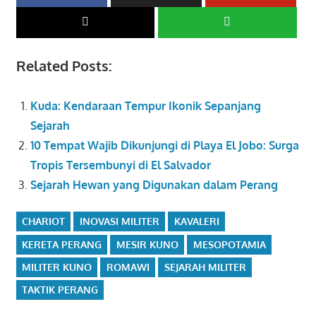
Related Posts:
Kuda: Kendaraan Tempur Ikonik Sepanjang
Sejarah
10 Tempat Wajib Dikunjungi di Playa El Jobo: Surga
Tropis Tersembunyi di El Salvador
Sejarah Hewan yang Digunakan dalam Perang
CHARIOT
INOVASI MILITER
KAVALERI
KERETA PERANG
MESIR KUNO
MESOPOTAMIA
MILITER KUNO
ROMAWI
SEJARAH MILITER
TAKTIK PERANG