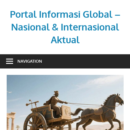
Skip
to
Portal Informasi Global –
content
Nasional & Internasional
Aktual
Sumber
berita
NAVIGATION
kredibel
untuk
pembaca
aktif.