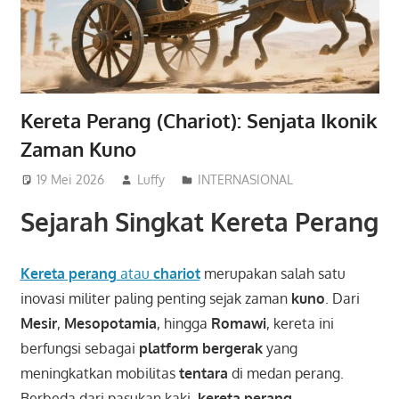
Kereta Perang (Chariot): Senjata Ikonik
Zaman Kuno
19 Mei 2026
Luffy
INTERNASIONAL
Sejarah Singkat Kereta Perang
Kereta perang
atau
chariot
merupakan salah satu
inovasi militer paling penting sejak zaman
kuno
. Dari
Mesir
,
Mesopotamia
, hingga
Romawi
, kereta ini
berfungsi sebagai
platform bergerak
yang
meningkatkan mobilitas
tentara
di medan perang.
Berbeda dari pasukan kaki,
kereta perang