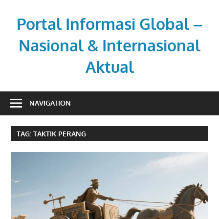
Skip
to
Portal Informasi Global –
content
Nasional & Internasional
Aktual
Sumber
berita
NAVIGATION
kredibel
untuk
TAG:
TAKTIK PERANG
pembaca
aktif.