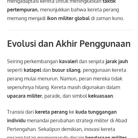
mengadaptasi kereta untuk meningkatkan
taktik
pertempuran
, menunjukkan bahwa kereta perang
memang menjadi
ikon militer global
di zaman kuno.
Evolusi dan Akhir Penggunaan
Seiring perkembangan
kavaleri
dan senjata
jarak jauh
seperti
katapel
dan
busur silang
, penggunaan kereta
perang mulai menurun. Namun, peran mereka tidak
sepenuhnya hilang. Kereta masih digunakan dalam
upacara militer
, parade, dan simbol
kekuasaan
.
Transisi dari
kereta perang
ke
kuda tunggangan
individu
menandai perubahan strategi militer di Abad
Pertengahan. Sekalipun demikian, inovasi kereta
perang tetap memengaruhi desain
kendaraan militer