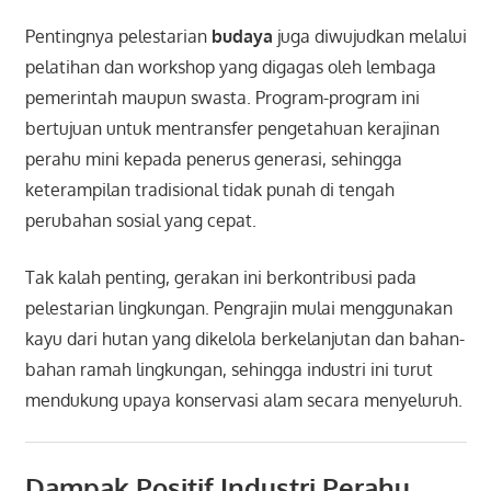
Pentingnya pelestarian
budaya
juga diwujudkan melalui
pelatihan dan workshop yang digagas oleh lembaga
pemerintah maupun swasta. Program-program ini
bertujuan untuk mentransfer pengetahuan kerajinan
perahu mini kepada penerus generasi, sehingga
keterampilan tradisional tidak punah di tengah
perubahan sosial yang cepat.
Tak kalah penting, gerakan ini berkontribusi pada
pelestarian lingkungan. Pengrajin mulai menggunakan
kayu dari hutan yang dikelola berkelanjutan dan bahan-
bahan ramah lingkungan, sehingga industri ini turut
mendukung upaya konservasi alam secara menyeluruh.
Dampak Positif Industri Perahu