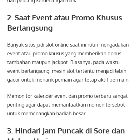
dan peluang kemenangan naik.
2. Saat Event atau Promo Khusus
Berlangsung
Banyak situs judi slot online saat ini rutin mengadakan
event atau promo khusus yang memberikan bonus
tambahan maupun jackpot. Biasanya, pada waktu
event berlangsung, mesin slot tertentu menjadi lebih
gacor untuk menarik pemain agar tetap aktif bermain.
Memonitor kalender event dan promo terbaru sangat
penting agar dapat memanfaatkan momen tersebut
untuk memenangkan hadiah besar.
3. Hindari Jam Puncak di Sore dan