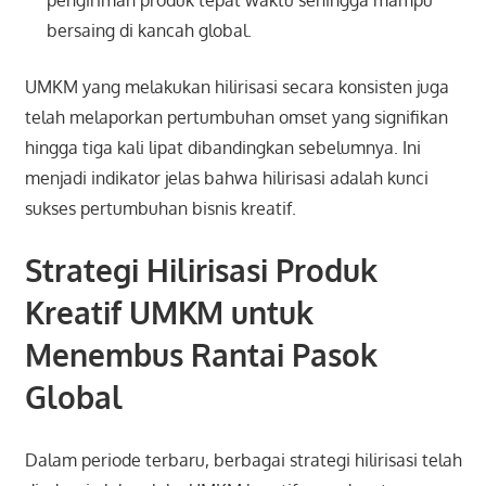
bersaing di kancah global.
UMKM yang melakukan hilirisasi secara konsisten juga
telah melaporkan pertumbuhan omset yang signifikan
hingga tiga kali lipat dibandingkan sebelumnya. Ini
menjadi indikator jelas bahwa hilirisasi adalah kunci
sukses pertumbuhan bisnis kreatif.
Strategi Hilirisasi Produk
Kreatif UMKM untuk
Menembus Rantai Pasok
Global
Dalam periode terbaru, berbagai strategi hilirisasi telah