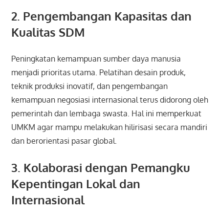
2. Pengembangan Kapasitas dan
Kualitas SDM
Peningkatan kemampuan sumber daya manusia
menjadi prioritas utama. Pelatihan desain produk,
teknik produksi inovatif, dan pengembangan
kemampuan negosiasi internasional terus didorong oleh
pemerintah dan lembaga swasta. Hal ini memperkuat
UMKM agar mampu melakukan hilirisasi secara mandiri
dan berorientasi pasar global.
3. Kolaborasi dengan Pemangku
Kepentingan Lokal dan
Internasional