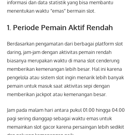
informasi dan data statistik yang bisa membantu
menentukan waktu “emas” bermain slot.
1. Periode Pemain Aktif Rendah
Berdasarkan pengamatan dari berbagai platform slot
daring, jam-jam dengan aktivitas pemain rendah
biasanya merupakan waktu di mana slot cenderung
memberikan kemenangan lebih besar. Hal ini karena
pengelola atau sistem slot ingin menarik lebih banyak
pemain untuk masuk saat aktivitas sepi dengan
memberikan jackpot atau kemenangan besar.
Jam pada malam hari antara pukul 01.00 hingga 04.00
pagi sering dianggap sebagai waktu emas untuk
memainkan slot gacor karena persaingan lebih sedikit