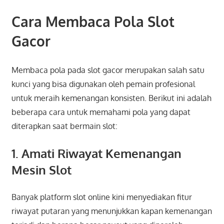
Cara Membaca Pola Slot
Gacor
Membaca pola pada slot gacor merupakan salah satu
kunci yang bisa digunakan oleh pemain profesional
untuk meraih kemenangan konsisten. Berikut ini adalah
beberapa cara untuk memahami pola yang dapat
diterapkan saat bermain slot:
1. Amati Riwayat Kemenangan
Mesin Slot
Banyak platform slot online kini menyediakan fitur
riwayat putaran yang menunjukkan kapan kemenangan