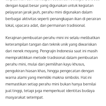
dengan kapal besar yang digunakan untuk kegiatan
pelayaran jarak jauh, perahu mini digunakan dalam
berbagai aktivitas seperti penangkapan ikan di perairan
lokal, upacara adat, dan permainan tradisional.
Kerajinan pembuatan perahu mini ini selalu melibatkan
keterampilan tangan dan teknik unik yang diwariskan
dari nenek moyang. Pengrajin Indonesia saat ini masih
mempraktikkan metode tradisional dalam pembuatan
perahu mini, mulai dari pemilihan kayu khusus,
pengukiran hiasan khas, hingga pengecatan dengan
warna alami yang memiliki makna simbolis. Hal ini
memastikan setiap perahu mini bukan hanya bernilai
jual tinggi, tetapi juga memperkuat identitas budaya
masyarakat setempat.