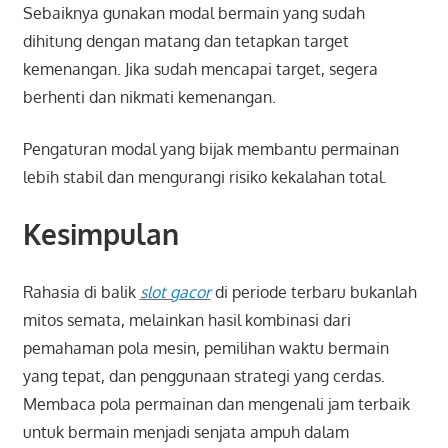
Sebaiknya gunakan modal bermain yang sudah
dihitung dengan matang dan tetapkan target
kemenangan. Jika sudah mencapai target, segera
berhenti dan nikmati kemenangan.
Pengaturan modal yang bijak membantu permainan
lebih stabil dan mengurangi risiko kekalahan total.
Kesimpulan
Rahasia di balik
slot gacor
di periode terbaru bukanlah
mitos semata, melainkan hasil kombinasi dari
pemahaman pola mesin, pemilihan waktu bermain
yang tepat, dan penggunaan strategi yang cerdas.
Membaca pola permainan dan mengenali jam terbaik
untuk bermain menjadi senjata ampuh dalam