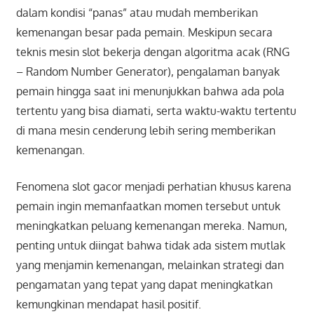
dalam kondisi “panas” atau mudah memberikan
kemenangan besar pada pemain. Meskipun secara
teknis mesin slot bekerja dengan algoritma acak (RNG
– Random Number Generator), pengalaman banyak
pemain hingga saat ini menunjukkan bahwa ada pola
tertentu yang bisa diamati, serta waktu-waktu tertentu
di mana mesin cenderung lebih sering memberikan
kemenangan.
Fenomena slot gacor menjadi perhatian khusus karena
pemain ingin memanfaatkan momen tersebut untuk
meningkatkan peluang kemenangan mereka. Namun,
penting untuk diingat bahwa tidak ada sistem mutlak
yang menjamin kemenangan, melainkan strategi dan
pengamatan yang tepat yang dapat meningkatkan
kemungkinan mendapat hasil positif.