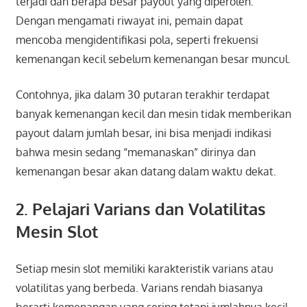
terjadi dan berapa besar payout yang diperoleh.
Dengan mengamati riwayat ini, pemain dapat
mencoba mengidentifikasi pola, seperti frekuensi
kemenangan kecil sebelum kemenangan besar muncul.
Contohnya, jika dalam 30 putaran terakhir terdapat
banyak kemenangan kecil dan mesin tidak memberikan
payout dalam jumlah besar, ini bisa menjadi indikasi
bahwa mesin sedang “memanaskan” dirinya dan
kemenangan besar akan datang dalam waktu dekat.
2. Pelajari Varians dan Volatilitas
Mesin Slot
Setiap mesin slot memiliki karakteristik varians atau
volatilitas yang berbeda. Varians rendah biasanya
berarti kemenangan yang sering tetapi jumlahnya kecil,