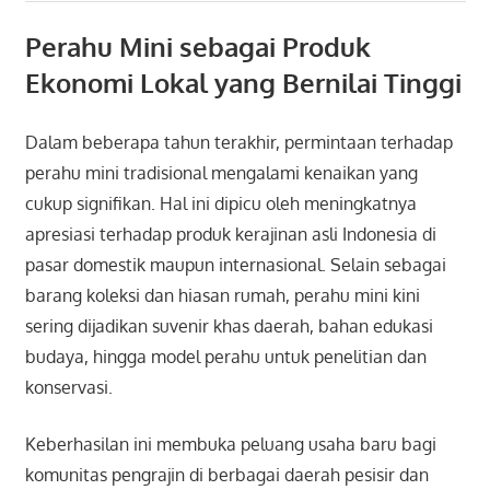
Perahu Mini sebagai Produk
Ekonomi Lokal yang Bernilai Tinggi
Dalam beberapa tahun terakhir, permintaan terhadap
perahu mini tradisional mengalami kenaikan yang
cukup signifikan. Hal ini dipicu oleh meningkatnya
apresiasi terhadap produk kerajinan asli Indonesia di
pasar domestik maupun internasional. Selain sebagai
barang koleksi dan hiasan rumah, perahu mini kini
sering dijadikan suvenir khas daerah, bahan edukasi
budaya, hingga model perahu untuk penelitian dan
konservasi.
Keberhasilan ini membuka peluang usaha baru bagi
komunitas pengrajin di berbagai daerah pesisir dan