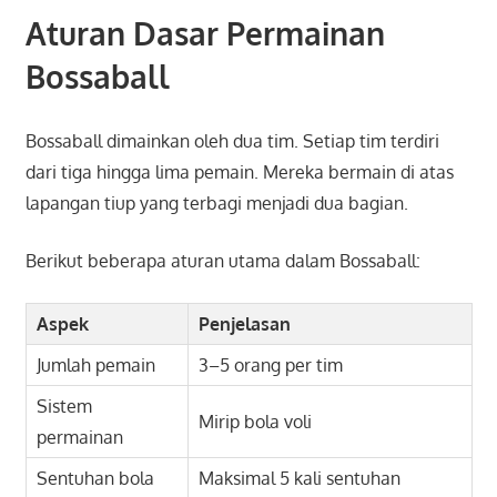
Aturan Dasar Permainan
Bossaball
Bossaball dimainkan oleh dua tim. Setiap tim terdiri
dari tiga hingga lima pemain. Mereka bermain di atas
lapangan tiup yang terbagi menjadi dua bagian.
Berikut beberapa aturan utama dalam Bossaball:
Aspek
Penjelasan
Jumlah pemain
3–5 orang per tim
Sistem
Mirip bola voli
permainan
Sentuhan bola
Maksimal 5 kali sentuhan