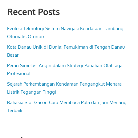
Recent Posts
Evolusi Teknologi Sistem Navigasi Kendaraan Tambang
Otomatis Otonom
Kota Danau Unik di Dunia: Pemukiman di Tengah Danau
Besar
Peran Simulasi Angin dalam Strategi Panahan Olahraga
Profesional
Sejarah Perkembangan Kendaraan Pengangkut Menara
Listrik Tegangan Tinggi
Rahasia Slot Gacor: Cara Membaca Pola dan Jam Menang
Terbaik