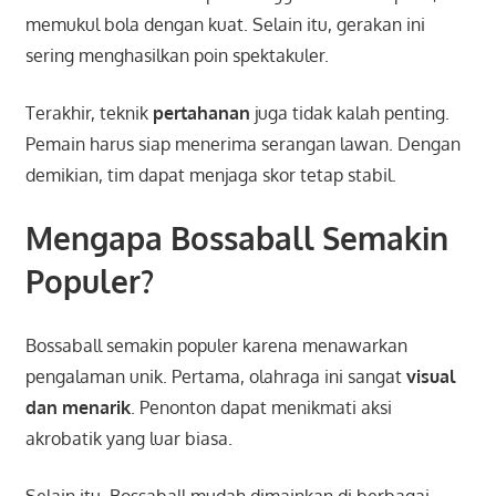
memukul bola dengan kuat. Selain itu, gerakan ini
sering menghasilkan poin spektakuler.
Terakhir, teknik
pertahanan
juga tidak kalah penting.
Pemain harus siap menerima serangan lawan. Dengan
demikian, tim dapat menjaga skor tetap stabil.
Mengapa Bossaball Semakin
Populer?
Bossaball semakin populer karena menawarkan
pengalaman unik. Pertama, olahraga ini sangat
visual
dan menarik
. Penonton dapat menikmati aksi
akrobatik yang luar biasa.
Selain itu, Bossaball mudah dimainkan di berbagai