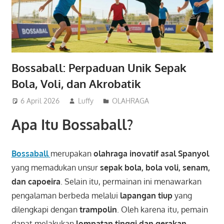
Bossaball: Perpaduan Unik Sepak
Bola, Voli, dan Akrobatik
6 April 2026
Luffy
OLAHRAGA
Apa Itu Bossaball?
Bossaball
merupakan
olahraga inovatif asal Spanyol
yang memadukan unsur
sepak bola, bola voli, senam,
dan capoeira
. Selain itu, permainan ini menawarkan
pengalaman berbeda melalui
lapangan tiup
yang
dilengkapi dengan
trampolin
. Oleh karena itu, pemain
dapat melakukan
lompatan tinggi dan gerakan