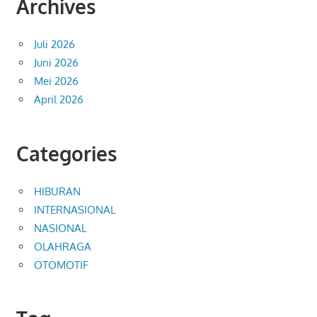
Archives
Juli 2026
Juni 2026
Mei 2026
April 2026
Categories
HIBURAN
INTERNASIONAL
NASIONAL
OLAHRAGA
OTOMOTIF