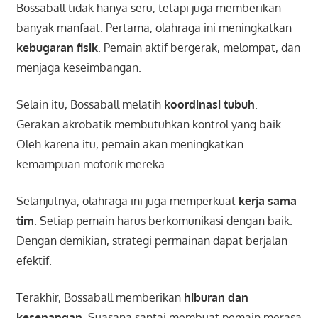
Bossaball tidak hanya seru, tetapi juga memberikan
banyak manfaat. Pertama, olahraga ini meningkatkan
kebugaran fisik
. Pemain aktif bergerak, melompat, dan
menjaga keseimbangan.
Selain itu, Bossaball melatih
koordinasi tubuh
.
Gerakan akrobatik membutuhkan kontrol yang baik.
Oleh karena itu, pemain akan meningkatkan
kemampuan motorik mereka.
Selanjutnya, olahraga ini juga memperkuat
kerja sama
tim
. Setiap pemain harus berkomunikasi dengan baik.
Dengan demikian, strategi permainan dapat berjalan
efektif.
Terakhir, Bossaball memberikan
hiburan dan
kesenangan
. Suasana santai membuat pemain merasa