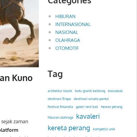
HIBURAN
INTERNASIONAL
NASIONAL
OLAHRAGA
OTOMOTIF
Tag
man Kuno
arsitektur klasik
batu granit belitung
bossaball
destinasi Eropa
destinasi wisata pantai
festival finlandia
galeri seni bali
hewan perang
kavaleri
hiburan olahraga
g sejak zaman
kereta perang
platform
kompetisi unik