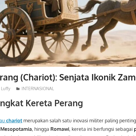
rang (Chariot): Senjata Ikonik Za
Luffy
INTERNASIONAL
ingkat Kereta Perang
au
chariot
merupakan salah satu inovasi militer paling pentin
,
Mesopotamia
, hingga
Romawi
, kereta ini berfungsi sebagai