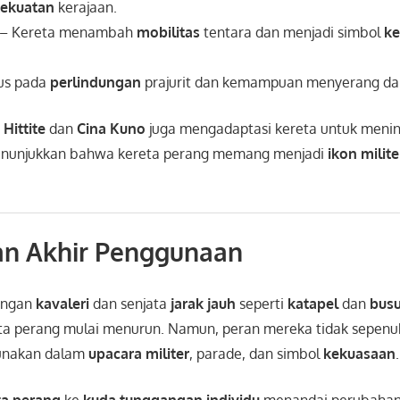
ekuatan
kerajaan.
– Kereta menambah
mobilitas
tentara dan menjadi simbol
k
us pada
perlindungan
prajurit dan kemampuan menyerang dari
a
Hittite
dan
Cina Kuno
juga mengadaptasi kereta untuk meni
enunjukkan bahwa kereta perang memang menjadi
ikon milite
dan Akhir Penggunaan
angan
kavaleri
dan senjata
jarak jauh
seperti
katapel
dan
busu
a perang mulai menurun. Namun, peran mereka tidak sepenuh
gunakan dalam
upacara militer
, parade, dan simbol
kekuasaan
.
ta perang
ke
kuda tunggangan individu
menandai perubahan s