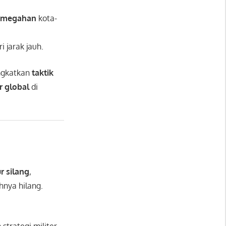
emegahan
kota-
 jarak jauh.
ngkatkan
taktik
r global
di
r silang
,
nya hilang.
trategi militer