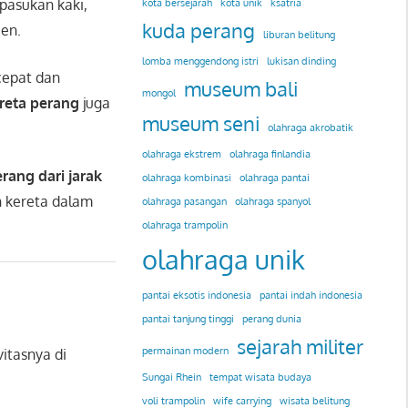
pasukan kaki,
kota bersejarah
kota unik
ksatria
kuda perang
en.
liburan belitung
lomba menggendong istri
lukisan dinding
cepat dan
museum bali
mongol
reta perang
juga
museum seni
olahraga akrobatik
olahraga ekstrem
olahraga finlandia
ang dari jarak
olahraga kombinasi
olahraga pantai
kereta dalam
olahraga pasangan
olahraga spanyol
olahraga trampolin
olahraga unik
pantai eksotis indonesia
pantai indah indonesia
pantai tanjung tinggi
perang dunia
sejarah militer
permainan modern
itasnya di
Sungai Rhein
tempat wisata budaya
voli trampolin
wife carrying
wisata belitung