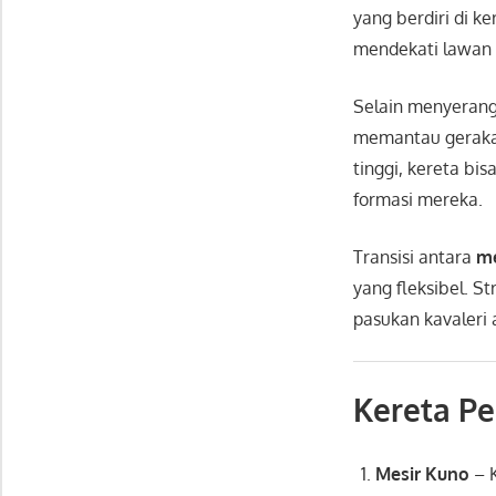
yang berdiri di ke
mendekati lawan 
Selain menyerang
memantau geraka
tinggi, kereta bi
formasi mereka.
Transisi antara
m
yang fleksibel. St
pasukan kavaleri a
Kereta P
Mesir Kuno
– K