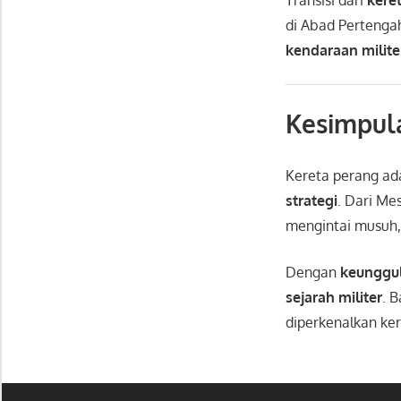
di Abad Pertenga
kendaraan milit
Kesimpul
Kereta perang ad
strategi
. Dari M
mengintai musuh,
Dengan
keunggul
sejarah militer
. 
diperkenalkan kere