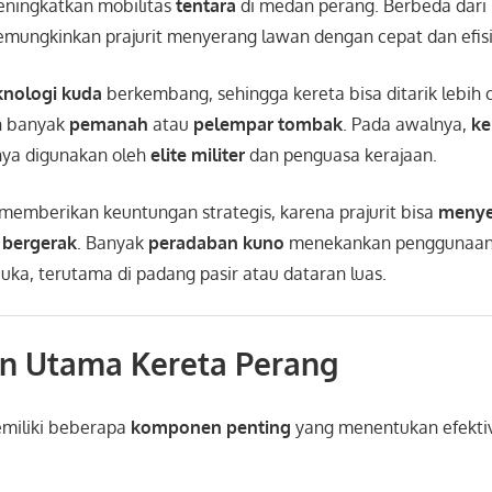
ningkatkan mobilitas
tentara
di medan perang. Berbeda dari 
mungkinkan prajurit menyerang lawan dengan cepat dan efisi
knologi kuda
berkembang, sehingga kereta bisa ditarik lebih 
h banyak
pemanah
atau
pelempar tombak
. Pada awalnya,
ke
anya digunakan oleh
elite militer
dan penguasa kerajaan.
a memberikan keuntungan strategis, karena prajurit bisa
menyer
p
bergerak
. Banyak
peradaban kuno
menekankan penggunaan 
ka, terutama di padang pasir atau dataran luas.
 Utama Kereta Perang
miliki beberapa
komponen penting
yang menentukan efektiv