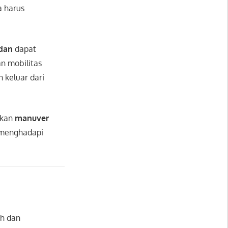
 harus
dan
dapat
n mobilitas
 keluar dari
nkan
manuver
n menghadapi
ah dan