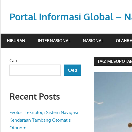
Skip
to
Portal Informasi Global – N
content
Sumber
berita
HIBURAN
INTERNASIONAL
NASIONAL
OLAHR
kredibel
untuk
pembaca
Cari
TAG:
MESOPOTA
aktif.
CARI
Recent Posts
Evolusi Teknologi Sistem Navigasi
Kendaraan Tambang Otomatis
Otonom