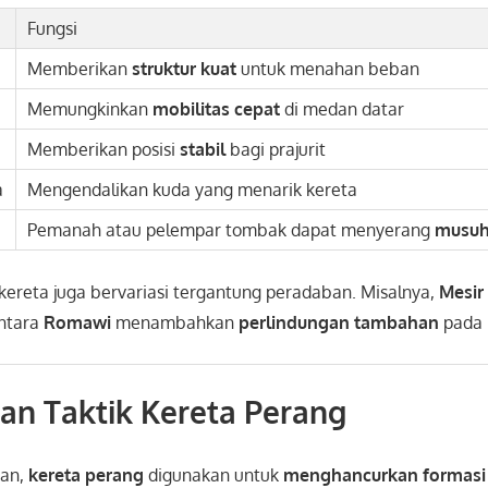
Fungsi
Memberikan
struktur kuat
untuk menahan beban
Memungkinkan
mobilitas cepat
di medan datar
Memberikan posisi
stabil
bagi prajurit
a
Mengendalikan kuda yang menarik kereta
Pemanah atau pelempar tombak dapat menyerang
musu
n kereta juga bervariasi tergantung peradaban. Misalnya,
Mesir
ntara
Romawi
menambahkan
perlindungan tambahan
pada 
dan Taktik Kereta Perang
ran,
kereta perang
digunakan untuk
menghancurkan formasi