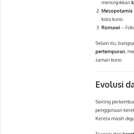
menunjukkan
k
Mesopotamia
kota kuno.
Romawi
– Fok
Selain itu, bangs
pertempuran
, m
zaman kuno.
Evolusi 
Seiring perkemb
penggunaan keret
Kereta masih di
Transisi dari
kere