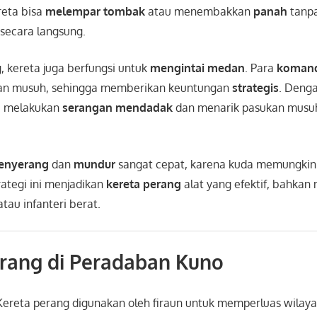
reta bisa
melempar tombak
atau menembakkan
panah
tanpa
secara langsung.
, kereta juga berfungsi untuk
mengintai medan
. Para
koman
n musuh, sehingga memberikan keuntungan
strategis
. Denga
sa melakukan
serangan mendadak
dan menarik pasukan musuh
enyerang
dan
mundur
sangat cepat, karena kuda memungki
rategi ini menjadikan
kereta perang
alat yang efektif, bahka
tau infanteri berat.
erang di Peradaban Kuno
ereta perang digunakan oleh firaun untuk memperluas wilay