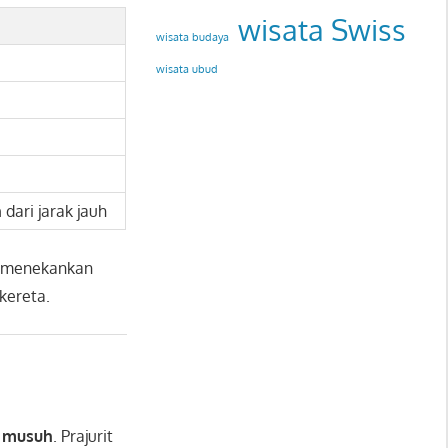
wisata Swiss
wisata budaya
wisata ubud
h
dari jarak jauh
menekankan
kereta.
 musuh
. Prajurit