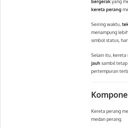
bergerak
yang me
kereta perang
me
Seiring waktu,
te
menampung lebi
simbol status, h
Selain itu, keret
jauh
sambil teta
pertempuran terbu
Komponen
Kereta perang me
medan perang.