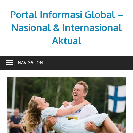
Skip
to
Portal Informasi Global –
content
Nasional & Internasional
Aktual
Sumber
berita
NAVIGATION
kredibel
untuk
pembaca
aktif.