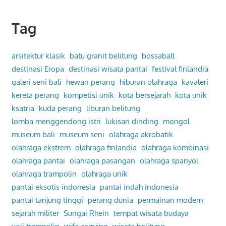
Tag
arsitektur klasik
batu granit belitung
bossaball
destinasi Eropa
destinasi wisata pantai
festival finlandia
galeri seni bali
hewan perang
hiburan olahraga
kavaleri
kereta perang
kompetisi unik
kota bersejarah
kota unik
ksatria
kuda perang
liburan belitung
lomba menggendong istri
lukisan dinding
mongol
museum bali
museum seni
olahraga akrobatik
olahraga ekstrem
olahraga finlandia
olahraga kombinasi
olahraga pantai
olahraga pasangan
olahraga spanyol
olahraga trampolin
olahraga unik
pantai eksotis indonesia
pantai indah indonesia
pantai tanjung tinggi
perang dunia
permainan modern
sejarah militer
Sungai Rhein
tempat wisata budaya