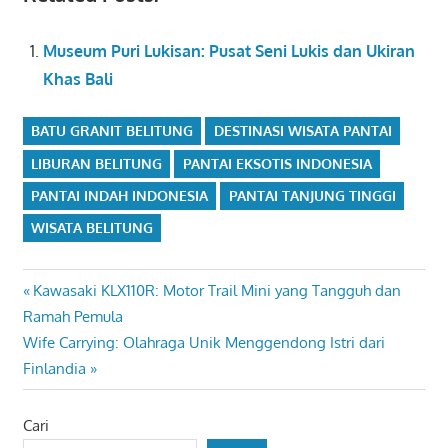
Museum Puri Lukisan: Pusat Seni Lukis dan Ukiran
Khas Bali
BATU GRANIT BELITUNG
DESTINASI WISATA PANTAI
LIBURAN BELITUNG
PANTAI EKSOTIS INDONESIA
PANTAI INDAH INDONESIA
PANTAI TANJUNG TINGGI
WISATA BELITUNG
Navigasi
Previous
Kawasaki KLX110R: Motor Trail Mini yang Tangguh dan
Post:
Ramah Pemula
pos
Next
Wife Carrying: Olahraga Unik Menggendong Istri dari
Post:
Finlandia
Cari