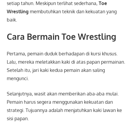
setiap tahun. Meskipun terlihat sederhana,
Toe
Wrestling
membutuhkan teknik dan kekuatan yang
baik.
Cara Bermain Toe Wrestling
Pertama, pemain duduk berhadapan di kursi khusus.
Lalu, mereka meletakkan kaki di atas papan permainan.
Setelah itu, jari kaki kedua pemain akan saling
mengunci.
Selanjutnya, wasit akan memberikan aba-aba mulai.
Pemain harus segera menggunakan kekuatan dan
strategi. Tujuannya adalah menjatuhkan kaki lawan ke
sisi papan.