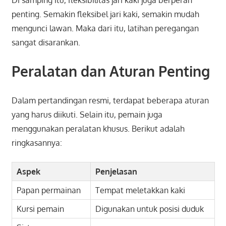
Di samping itu, fleksibilitas jari kaki juga berperan
penting. Semakin fleksibel jari kaki, semakin mudah
mengunci lawan. Maka dari itu, latihan peregangan
sangat disarankan.
Peralatan dan Aturan Penting
Dalam pertandingan resmi, terdapat beberapa aturan
yang harus diikuti. Selain itu, pemain juga
menggunakan peralatan khusus. Berikut adalah
ringkasannya:
Aspek
Penjelasan
Papan permainan
Tempat meletakkan kaki
Kursi pemain
Digunakan untuk posisi duduk