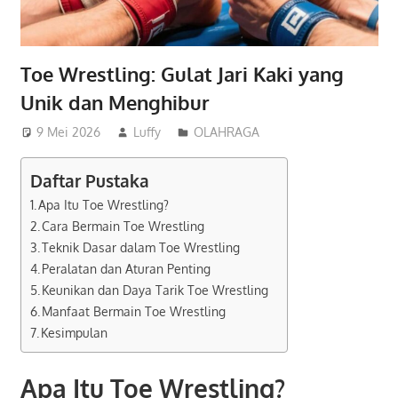
Toe Wrestling: Gulat Jari Kaki yang
Unik dan Menghibur
9 Mei 2026
Luffy
OLAHRAGA
Daftar Pustaka
Apa Itu Toe Wrestling?
Cara Bermain Toe Wrestling
Teknik Dasar dalam Toe Wrestling
Peralatan dan Aturan Penting
Keunikan dan Daya Tarik Toe Wrestling
Manfaat Bermain Toe Wrestling
Kesimpulan
Apa Itu Toe Wrestling?