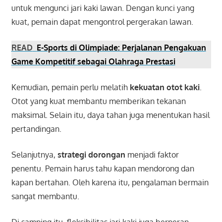
untuk mengunci jari kaki lawan. Dengan kunci yang
kuat, pemain dapat mengontrol pergerakan lawan.
READ
E-Sports di Olimpiade: Perjalanan Pengakuan
Game Kompetitif sebagai Olahraga Prestasi
Kemudian, pemain perlu melatih
kekuatan otot kaki
.
Otot yang kuat membantu memberikan tekanan
maksimal. Selain itu, daya tahan juga menentukan hasil
pertandingan.
Selanjutnya,
strategi dorongan
menjadi faktor
penentu. Pemain harus tahu kapan mendorong dan
kapan bertahan. Oleh karena itu, pengalaman bermain
sangat membantu.