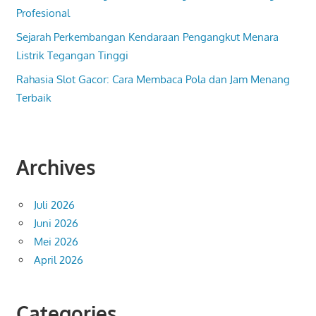
Profesional
Sejarah Perkembangan Kendaraan Pengangkut Menara
Listrik Tegangan Tinggi
Rahasia Slot Gacor: Cara Membaca Pola dan Jam Menang
Terbaik
Archives
Juli 2026
Juni 2026
Mei 2026
April 2026
Categories