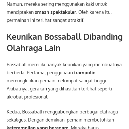
Namun, mereka sering menggunakan kaki untuk
menciptakan
smash spektakuler
. Oleh karena itu,
permainan ini terlihat sangat atraktif.
Keunikan Bossaball Dibanding
Olahraga Lain
Bossaball memiliki banyak keunikan yang membuatnya
berbeda. Pertama, penggunaan
trampolin
memungkinkan pemain melompat sangat tinggi.
Akibatnya, gerakan yang dihasilkan terlihat seperti
akrobat profesional.
Kedua, Bossaball menggabungkan berbagai olahraga
sekaligus. Dengan demikian, pemain membutuhkan
keterampilan yang beragam
. Mereka harus