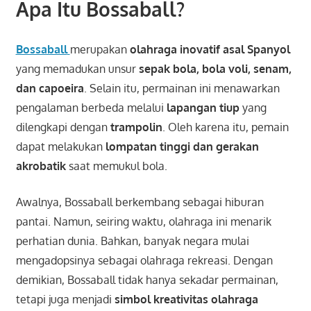
Apa Itu Bossaball?
Bossaball
merupakan
olahraga inovatif asal Spanyol
yang memadukan unsur
sepak bola, bola voli, senam,
dan capoeira
. Selain itu, permainan ini menawarkan
pengalaman berbeda melalui
lapangan tiup
yang
dilengkapi dengan
trampolin
. Oleh karena itu, pemain
dapat melakukan
lompatan tinggi dan gerakan
akrobatik
saat memukul bola.
Awalnya, Bossaball berkembang sebagai hiburan
pantai. Namun, seiring waktu, olahraga ini menarik
perhatian dunia. Bahkan, banyak negara mulai
mengadopsinya sebagai olahraga rekreasi. Dengan
demikian, Bossaball tidak hanya sekadar permainan,
tetapi juga menjadi
simbol kreativitas olahraga