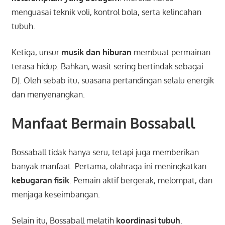
menguasai teknik voli, kontrol bola, serta kelincahan
tubuh.
Ketiga, unsur
musik dan hiburan
membuat permainan
terasa hidup. Bahkan, wasit sering bertindak sebagai
DJ. Oleh sebab itu, suasana pertandingan selalu energik
dan menyenangkan.
Manfaat Bermain Bossaball
Bossaball tidak hanya seru, tetapi juga memberikan
banyak manfaat. Pertama, olahraga ini meningkatkan
kebugaran fisik
. Pemain aktif bergerak, melompat, dan
menjaga keseimbangan.
Selain itu, Bossaball melatih
koordinasi tubuh
.