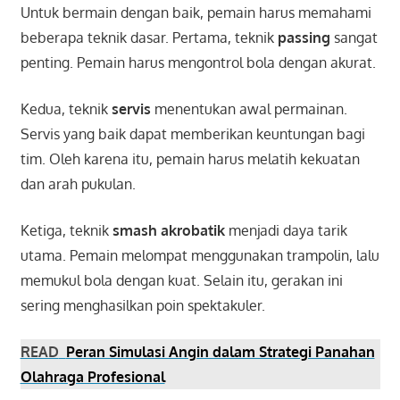
Untuk bermain dengan baik, pemain harus memahami
beberapa teknik dasar. Pertama, teknik
passing
sangat
penting. Pemain harus mengontrol bola dengan akurat.
Kedua, teknik
servis
menentukan awal permainan.
Servis yang baik dapat memberikan keuntungan bagi
tim. Oleh karena itu, pemain harus melatih kekuatan
dan arah pukulan.
Ketiga, teknik
smash akrobatik
menjadi daya tarik
utama. Pemain melompat menggunakan trampolin, lalu
memukul bola dengan kuat. Selain itu, gerakan ini
sering menghasilkan poin spektakuler.
READ
Peran Simulasi Angin dalam Strategi Panahan
Olahraga Profesional