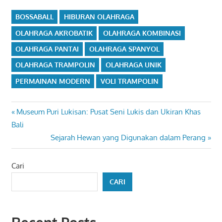
BOSSABALL
HIBURAN OLAHRAGA
OLAHRAGA AKROBATIK
OLAHRAGA KOMBINASI
OLAHRAGA PANTAI
OLAHRAGA SPANYOL
OLAHRAGA TRAMPOLIN
OLAHRAGA UNIK
PERMAINAN MODERN
VOLI TRAMPOLIN
Navigasi
Previous
Museum Puri Lukisan: Pusat Seni Lukis dan Ukiran Khas
Post:
Bali
pos
Next
Sejarah Hewan yang Digunakan dalam Perang
Post:
Cari
CARI