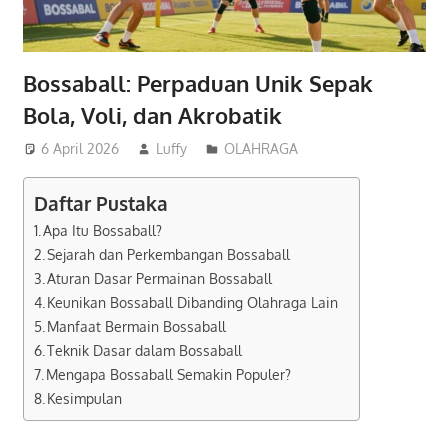
Bossaball: Perpaduan Unik Sepak
Bola, Voli, dan Akrobatik
6 April 2026
Luffy
OLAHRAGA
Daftar Pustaka
Apa Itu Bossaball?
Sejarah dan Perkembangan Bossaball
Aturan Dasar Permainan Bossaball
Keunikan Bossaball Dibanding Olahraga Lain
Manfaat Bermain Bossaball
Teknik Dasar dalam Bossaball
Mengapa Bossaball Semakin Populer?
Kesimpulan