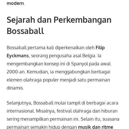
modern
.
Sejarah dan Perkembangan
Bossaball
Bossaball pertama kali diperkenalkan oleh
Filip
Eyckmans
, seorang pengusaha asal Belgia. Ia
mengembangkan konsep ini di Spanyol pada awal
2000-an. Kemudian, ia menggabungkan berbagai
elemen olahraga populer menjadi satu permainan
dinamis.
Selanjutnya, Bossaball mulai tampil di berbagai acara
internasional. Misalnya, festival olahraga dan hiburan
sering menampilkan permainan ini. Selain itu, suasana
permainan semakin hidup dengan
musik dan ritme