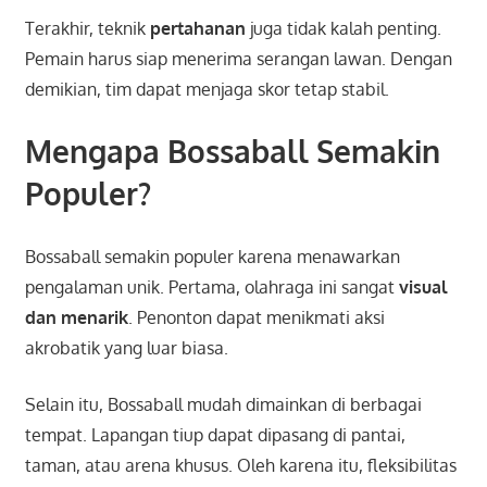
Terakhir, teknik
pertahanan
juga tidak kalah penting.
Pemain harus siap menerima serangan lawan. Dengan
demikian, tim dapat menjaga skor tetap stabil.
Mengapa Bossaball Semakin
Populer?
Bossaball semakin populer karena menawarkan
pengalaman unik. Pertama, olahraga ini sangat
visual
dan menarik
. Penonton dapat menikmati aksi
akrobatik yang luar biasa.
Selain itu, Bossaball mudah dimainkan di berbagai
tempat. Lapangan tiup dapat dipasang di pantai,
taman, atau arena khusus. Oleh karena itu, fleksibilitas