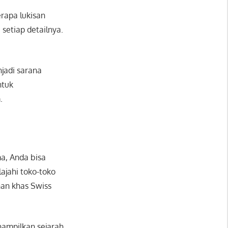
erapa lukisan
setiap detailnya.
njadi sarana
ntuk
.
a, Anda bisa
jahi toko-toko
anan khas Swiss
nampilkan sejarah