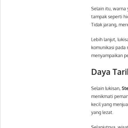
Selain itu, warna
tampak seperti hi
Tidak jarang, me
Lebih lanjut, luki
komunikasi pada 
menyampaikan pes
Daya Tar
Selain lukisan,
St
menikmati pemand
kecil yang menjua
yang lezat.
Selanjutnya, wis