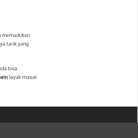
ini memadukan
ya tarik yang
.
nda bisa
hein
layak masuk