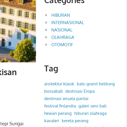
HIBURAN
INTERNASIONAL
NASIONAL
OLAHRAGA
OTOMOTIF
Tag
kisan
arsitektur klasik
batu granit belitung
bossaball
destinasi Eropa
destinasi wisata pantai
festival finlandia
galeri seni bali
hewan perang
hiburan olahraga
kavaleri
kereta perang
i tepi
Sungai