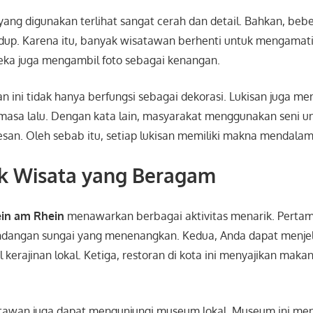
 yang digunakan terlihat sangat cerah dan detail. Bahkan, beb
dup. Karena itu, banyak wisatawan berhenti untuk mengamati 
reka juga mengambil foto sebagai kenangan.
san ini tidak hanya berfungsi sebagai dekorasi. Lukisan juga me
masa lalu. Dengan kata lain, masyarakat menggunakan seni u
an. Oleh sebab itu, setiap lukisan memiliki makna mendalam
ik Wisata yang Beragam
ein am Rhein
menawarkan berbagai aktivitas menarik. Pertam
angan sungai yang menenangkan. Kedua, Anda dapat menjela
l kerajinan lokal. Ketiga, restoran di kota ini menyajikan mak
atawan juga dapat mengunjungi museum lokal. Museum ini me