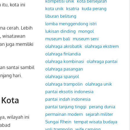
kompetisi unik
kota bersejarah
itu, kota ini
kota unik
ksatria
kuda perang
liburan belitung
lomba menggendong istri
na cerah. Lebih
lukisan dinding
mongol
u, wisatawan
museum bali
museum seni
an juga memiliki
olahraga akrobatik
olahraga ekstrem
olahraga finlandia
olahraga kombinasi
olahraga pantai
an santai sambil
olahraga pasangan
njang hari.
olahraga spanyol
olahraga trampolin
olahraga unik
pantai eksotis indonesia
 Kota
pantai indah indonesia
pantai tanjung tinggi
perang dunia
permainan modern
sejarah militer
a, wilayah ini
Sungai Rhein
tempat wisata budaya
 abad
voli trampolin
wife carrying