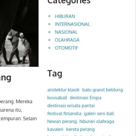
HIBURAN
INTERNASIONAL
NASIONAL
OLAHRAGA
OTOMOTIF
Tag
ang
arsitektur klasik
batu granit belitung
bossaball
destinasi Eropa
perang. Mereka
destinasi wisata pantai
karena itu,
festival finlandia
galeri seni bali
empuran. Selain
hewan perang
hiburan olahraga
kavaleri
kereta perang