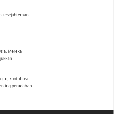
.
n kesejahteraan
usia. Mereka
njukkan
tu, kontribusi
penting peradaban