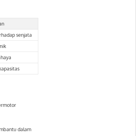
an
rhadap senjata
nik
ahaya
kapasitas
ermotor
embantu dalam