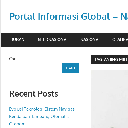
Skip
to
Portal Informasi Global – N
content
Sumber
berita
HIBURAN
INTERNASIONAL
NASIONAL
OLAHR
kredibel
untuk
pembaca
Cari
TAG:
ANJING MIL
aktif.
CARI
Recent Posts
Evolusi Teknologi Sistem Navigasi
Kendaraan Tambang Otomatis
Otonom