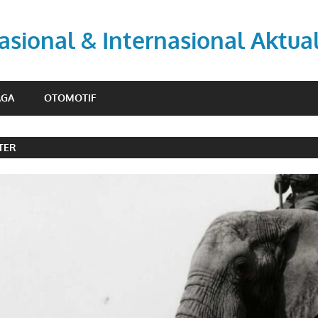
asional & Internasional Aktua
AGA
OTOMOTIF
ITER