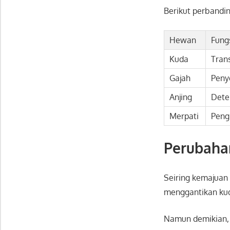
Berikut perbandi
Hewan
Fung
Kuda
Tran
Gajah
Peny
Anjing
Dete
Merpati
Peng
Perubaha
Seiring kemajuan
menggantikan kuda
Namun demikian, 