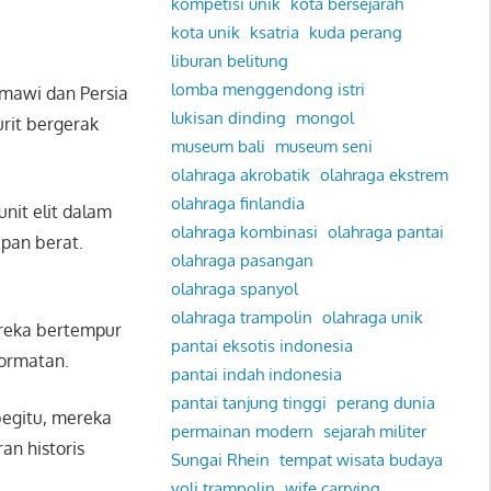
kompetisi unik
kota bersejarah
kota unik
ksatria
kuda perang
liburan belitung
lomba menggendong istri
omawi dan Persia
lukisan dinding
mongol
urit bergerak
museum bali
museum seni
olahraga akrobatik
olahraga ekstrem
olahraga finlandia
nit elit dalam
olahraga kombinasi
olahraga pantai
pan berat.
olahraga pasangan
olahraga spanyol
olahraga trampolin
olahraga unik
ereka bertempur
pantai eksotis indonesia
hormatan.
pantai indah indonesia
pantai tanjung tinggi
perang dunia
begitu, mereka
permainan modern
sejarah militer
an historis
Sungai Rhein
tempat wisata budaya
voli trampolin
wife carrying