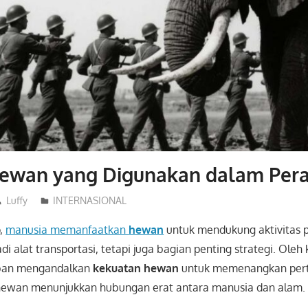
Hewan yang Digunakan dalam Per
Luffy
INTERNASIONAL
o,
manusia memanfaatkan
hewan
untuk mendukung aktivitas 
i alat transportasi, tetapi juga bagian penting strategi. Oleh 
ban mengandalkan
kekuatan hewan
untuk memenangkan pert
hewan menunjukkan hubungan erat antara manusia dan alam.