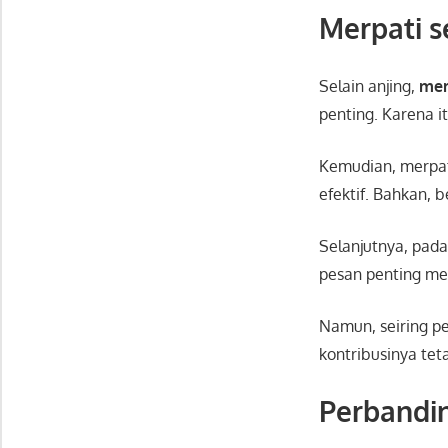
Merpati s
Selain anjing,
mer
penting. Karena i
Kemudian, merpat
efektif. Bahkan,
Selanjutnya, pada
pesan penting mes
Namun, seiring p
kontribusinya tet
Perbandi