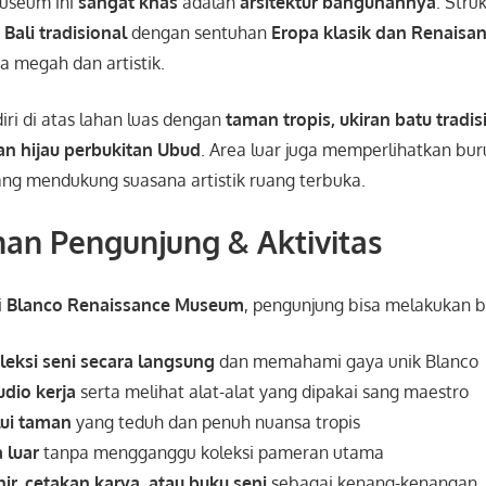
useum ini
sangat khas
adalah
arsitektur bangunannya
. Struk
a
Bali tradisional
dengan sentuhan
Eropa klasik dan Renaisa
sa megah dan artistik.
iri di atas lahan luas dengan
taman tropis, ukiran batu tradis
 hijau perbukitan Ubud
. Area luar juga memperlihatkan bur
ang mendukung suasana artistik ruang terbuka.
an Pengunjung & Aktivitas
i
Blanco Renaissance Museum
, pengunjung bisa melakukan be
eksi seni secara langsung
dan memahami gaya unik Blanco
udio kerja
serta melihat alat-alat yang dipakai sang maestro
lui taman
yang teduh dan penuh nuansa tropis
 luar
tanpa mengganggu koleksi pameran utama
r, cetakan karya, atau buku seni
sebagai kenang-kenangan