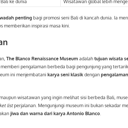
Bali ke dunia
Wisatawan global lebih mengen
wadah penting
bagi promosi seni Bali di kancah dunia. Ia me
us memberikan inspirasi masa kini.
an
an,
The Blanco Renaissance Museum
adalah
tujuan wisata se
t memberi pengalaman berbeda bagi pengunjung yang tertarik 
seum ini menjembatani
karya seni klasik
dengan
pengalaman
 maupun wisatawan yang ingin melihat sisi berbeda Bali, muse
et list
perjalanan. Mengunjungi museum ini bukan sekadar mel
sakan
jiwa dan warna dari karya Antonio Blanco
.