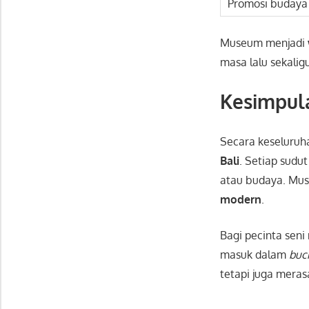
Promosi budaya 
Museum menjadi
masa lalu sekalig
Kesimpul
Secara keseluruh
Bali
. Setiap sudu
atau budaya. Mu
modern
.
Bagi pecinta seni
masuk dalam
buck
tetapi juga mera