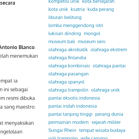
kompetisi unik
kota bersejarah
 secara
kota unik
ksatria
kuda perang
liburan belitung
lomba menggendong istri
lukisan dinding
mongol
museum bali
museum seni
Antonio Blanco
.
olahraga akrobatik
olahraga ekstrem
elah menemukan
olahraga finlandia
olahraga kombinasi
olahraga pantai
olahraga pasangan
tempat ia
olahraga spanyol
 ini sebagai
olahraga trampolin
olahraga unik
um resmi dibuka
pantai eksotis indonesia
pantai indah indonesia
a sang maestro.
pantai tanjung tinggi
perang dunia
permainan modern
sejarah militer
pat menyaksikan
Sungai Rhein
tempat wisata budaya
engelolaan
voli trampolin
wife carrying