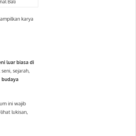
al Bali
nampilkan karya
ni luar biasa di
seni, sejarah,
 budaya
um ini wajib
ihat lukisan,