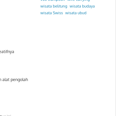
wisata belitung
wisata budaya
wisata Swiss
wisata ubud
eatifnya
h alat pengolah