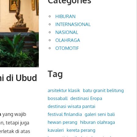
HIBURAN
INTERNASIONAL
NASIONAL
OLAHRAGA
OTOMOTIF
Tag
i di Ubud
arsitektur klasik
batu granit belitung
bossaball
destinasi Eropa
destinasi wisata pantai
a
yang wajib
festival finlandia
galeri seni bali
hewan perang
hiburan olahraga
, tetapi juga
kavaleri
kereta perang
erletak di atas