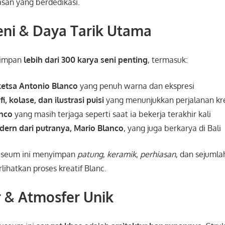
asan yang berdedikasi.
eni & Daya Tarik Utama
yimpan
lebih dari 300 karya seni penting
, termasuk:
ketsa Antonio Blanco
yang penuh warna dan ekspresi
fi, kolase, dan ilustrasi puisi
yang menunjukkan perjalanan kr
anco
yang masih terjaga seperti saat ia bekerja terakhir kali
dern dari putranya, Mario Blanco
, yang juga berkarya di Bali
museum ini menyimpan
patung
,
keramik
,
perhiasan
, dan sejumla
ihatkan proses kreatif Blanc.
r & Atmosfer Unik