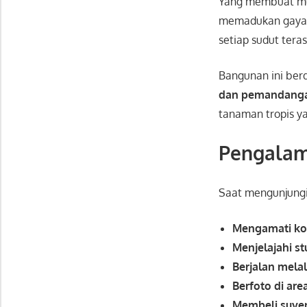
Yang membuat m
memadukan gay
setiap sudut tera
Bangunan ini berd
dan pemandangan
tanaman tropis y
Pengalam
Saat mengunjung
Mengamati kol
Menjelajahi st
Berjalan mela
Berfoto di area
Membeli suveni