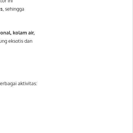
tur ini
ns
, sehingga
ional, kolam air,
ung eksotis dan
rbagai aktivitas: