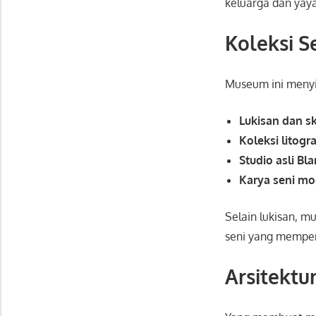
keluarga dan yay
Koleksi S
Museum ini men
Lukisan dan s
Koleksi litogra
Studio asli Bl
Karya seni mo
Selain lukisan, 
seni yang memperl
Arsitektu