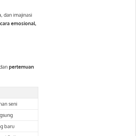
 dan imajinasi
ecara emosional
,
dan
pertemuan
nan seni
ngsung
ng baru