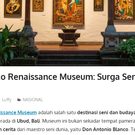
o Renaissance Museum: Surga Sen
Luffy
NASIONAL
aissance Museum
adalah salah satu
destinasi seni dan buday
erada di
Ubud, Bali
. Museum ini bukan sekadar tempat pameran
 cerita
dari maestro seni dunia, yaitu
Don Antonio Blanco
. T