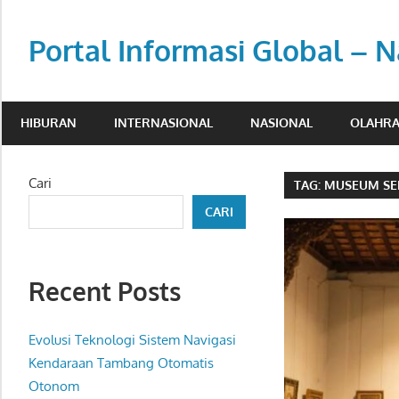
Skip
to
Portal Informasi Global – N
content
Sumber
berita
HIBURAN
INTERNASIONAL
NASIONAL
OLAHR
kredibel
untuk
pembaca
Cari
TAG:
MUSEUM SE
aktif.
CARI
Recent Posts
Evolusi Teknologi Sistem Navigasi
Kendaraan Tambang Otomatis
Otonom