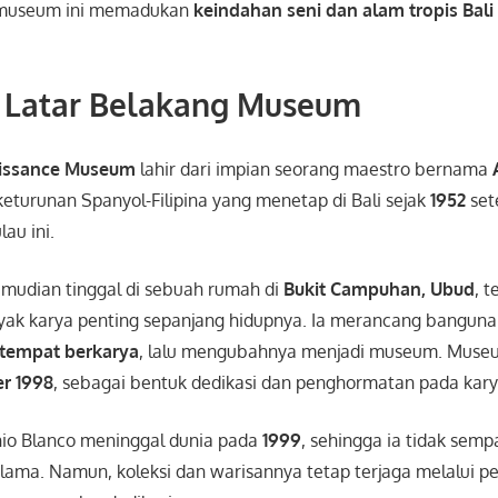
, museum ini memadukan
keindahan seni dan alam tropis Bali
& Latar Belakang Museum
aissance Museum
lahir dari impian seorang maestro bernama
 keturunan Spanyol-Filipina yang menetap di Bali sejak
1952
set
lau ini.
emudian tinggal di sebuah rumah di
Bukit Campuhan, Ubud
, 
ak karya penting sepanjang hidupnya. Ia merancang bangunan
 tempat berkarya
, lalu mengubahnya menjadi museum. Muse
r 1998
, sebagai bentuk dedikasi dan penghormatan pada kary
io Blanco meninggal dunia pada
1999
, sehingga ia tidak sem
lama. Namun, koleksi dan warisannya tetap terjaga melalui p