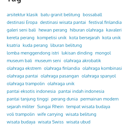
arsitektur klasik
batu granit belitung
bossaball
destinasi Eropa
destinasi wisata pantai
festival finlandia
galeri seni bali
hewan perang
hiburan olahraga
kavaleri
kereta perang
kompetisi unik
kota bersejarah
kota unik
ksatria
kuda perang
liburan belitung
lomba menggendong istri
lukisan dinding
mongol
museum bali
museum seni
olahraga akrobatik
olahraga ekstrem
olahraga finlandia
olahraga kombinasi
olahraga pantai
olahraga pasangan
olahraga spanyol
olahraga trampolin
olahraga unik
pantai eksotis indonesia
pantai indah indonesia
pantai tanjung tinggi
perang dunia
permainan modern
sejarah militer
Sungai Rhein
tempat wisata budaya
voli trampolin
wife carrying
wisata belitung
wisata budaya
wisata Swiss
wisata ubud