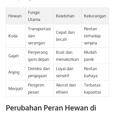
Fungsi
Hewan
Kelebihan
Kekurangan
Utama
Transportasi
Rentan
Cepat dan
Kuda
dan
terhadap
lincah
serangan
senjata
Penyerang
Kuat dan
Mudah
Gajah
garis depan
menakutkan
panik
Deteksi dan
Loyal dan
Rentan
Anjing
penjagaan
sensitif
bahaya
Pengirim
Akurat dan
Terbatas
Merpati
pesan
efisien
kapasitas
Perubahan Peran Hewan di