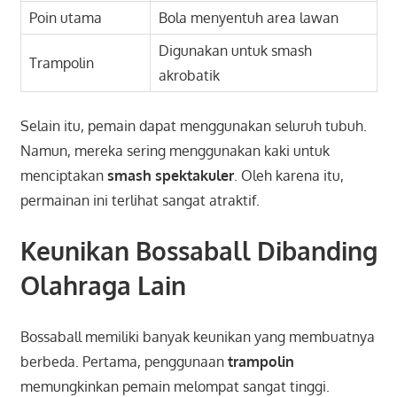
Poin utama
Bola menyentuh area lawan
Digunakan untuk smash
Trampolin
akrobatik
Selain itu, pemain dapat menggunakan seluruh tubuh.
Namun, mereka sering menggunakan kaki untuk
menciptakan
smash spektakuler
. Oleh karena itu,
permainan ini terlihat sangat atraktif.
Keunikan Bossaball Dibanding
Olahraga Lain
Bossaball memiliki banyak keunikan yang membuatnya
berbeda. Pertama, penggunaan
trampolin
memungkinkan pemain melompat sangat tinggi.