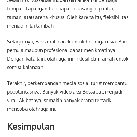
tempat. Lapangan tiup dapat dipasang di pantai,
taman, atau arena khusus. Oleh karena itu, fleksibilitas
menjadi nilai tambah.
Selanjutnya, Bossaball cocok untuk berbagai usia. Baik
pemula maupun profesional dapat menikmatinya.
Dengan kata lain, olahraga ini inklusif dan ramah untuk
semua kalangan.
Terakhir, perkembangan media sosial turut membantu
popularitasnya. Banyak video aksi Bossaball menjadi
viral. Akibatnya, semakin banyak orang tertarik
mencoba olahraga ini.
Kesimpulan