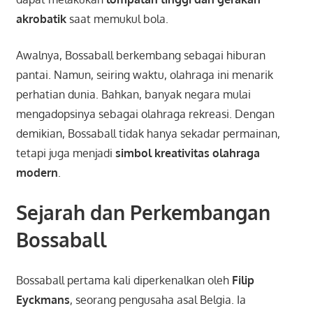
akrobatik
saat memukul bola.
Awalnya, Bossaball berkembang sebagai hiburan
pantai. Namun, seiring waktu, olahraga ini menarik
perhatian dunia. Bahkan, banyak negara mulai
mengadopsinya sebagai olahraga rekreasi. Dengan
demikian, Bossaball tidak hanya sekadar permainan,
tetapi juga menjadi
simbol kreativitas olahraga
modern
.
Sejarah dan Perkembangan
Bossaball
Bossaball pertama kali diperkenalkan oleh
Filip
Eyckmans
, seorang pengusaha asal Belgia. Ia