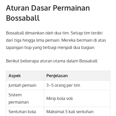
Aturan Dasar Permainan
Bossaball
Bossaball dimainkan oleh dua tim. Setiap tim terdiri
dari tiga hingga lima pemain. Mereka bermain di atas
lapangan tiup yang terbagi menjadi dua bagian.
Berikut beberapa aturan utama dalam Bossaball:
Aspek
Penjelasan
Jumlah pemain
3–5 orang per tim
Sistem
Mirip bola voli
permainan
Sentuhan bola
Maksimal 5 kali sentuhan