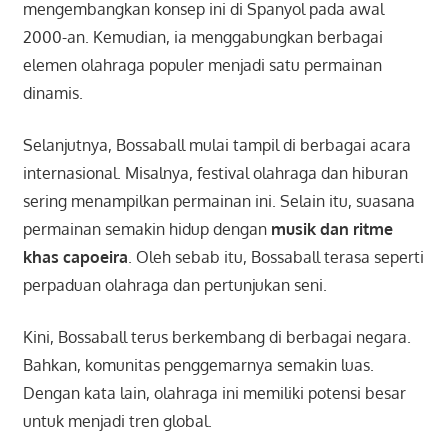
mengembangkan konsep ini di Spanyol pada awal
2000-an. Kemudian, ia menggabungkan berbagai
elemen olahraga populer menjadi satu permainan
dinamis.
Selanjutnya, Bossaball mulai tampil di berbagai acara
internasional. Misalnya, festival olahraga dan hiburan
sering menampilkan permainan ini. Selain itu, suasana
permainan semakin hidup dengan
musik dan ritme
khas capoeira
. Oleh sebab itu, Bossaball terasa seperti
perpaduan olahraga dan pertunjukan seni.
Kini, Bossaball terus berkembang di berbagai negara.
Bahkan, komunitas penggemarnya semakin luas.
Dengan kata lain, olahraga ini memiliki potensi besar
untuk menjadi tren global.