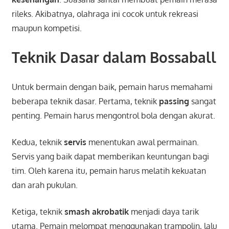
rileks. Akibatnya, olahraga ini cocok untuk rekreasi
maupun kompetisi.
Teknik Dasar dalam Bossaball
Untuk bermain dengan baik, pemain harus memahami
beberapa teknik dasar. Pertama, teknik
passing
sangat
penting. Pemain harus mengontrol bola dengan akurat.
Kedua, teknik
servis
menentukan awal permainan.
Servis yang baik dapat memberikan keuntungan bagi
tim. Oleh karena itu, pemain harus melatih kekuatan
dan arah pukulan.
Ketiga, teknik
smash akrobatik
menjadi daya tarik
utama. Pemain melompat menggunakan trampolin, lalu