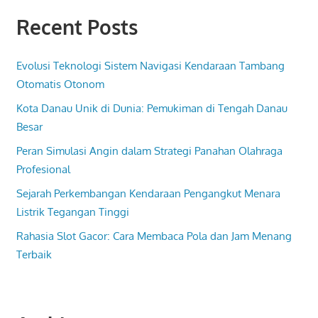
Recent Posts
Evolusi Teknologi Sistem Navigasi Kendaraan Tambang
Otomatis Otonom
Kota Danau Unik di Dunia: Pemukiman di Tengah Danau
Besar
Peran Simulasi Angin dalam Strategi Panahan Olahraga
Profesional
Sejarah Perkembangan Kendaraan Pengangkut Menara
Listrik Tegangan Tinggi
Rahasia Slot Gacor: Cara Membaca Pola dan Jam Menang
Terbaik