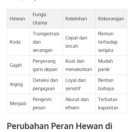
Fungsi
Hewan
Kelebihan
Kekurangan
Utama
Transportasi
Rentan
Cepat dan
Kuda
dan
terhadap
lincah
serangan
senjata
Penyerang
Kuat dan
Mudah
Gajah
garis depan
menakutkan
panik
Deteksi dan
Loyal dan
Rentan
Anjing
penjagaan
sensitif
bahaya
Pengirim
Akurat dan
Terbatas
Merpati
pesan
efisien
kapasitas
Perubahan Peran Hewan di