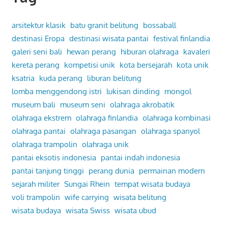
arsitektur klasik
batu granit belitung
bossaball
destinasi Eropa
destinasi wisata pantai
festival finlandia
galeri seni bali
hewan perang
hiburan olahraga
kavaleri
kereta perang
kompetisi unik
kota bersejarah
kota unik
ksatria
kuda perang
liburan belitung
lomba menggendong istri
lukisan dinding
mongol
museum bali
museum seni
olahraga akrobatik
olahraga ekstrem
olahraga finlandia
olahraga kombinasi
olahraga pantai
olahraga pasangan
olahraga spanyol
olahraga trampolin
olahraga unik
pantai eksotis indonesia
pantai indah indonesia
pantai tanjung tinggi
perang dunia
permainan modern
sejarah militer
Sungai Rhein
tempat wisata budaya
voli trampolin
wife carrying
wisata belitung
wisata budaya
wisata Swiss
wisata ubud