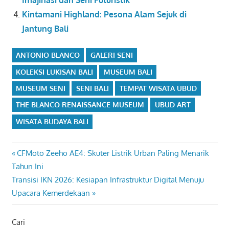
Imajinasi dan Seni Futuristik
Kintamani Highland: Pesona Alam Sejuk di
Jantung Bali
ANTONIO BLANCO
GALERI SENI
KOLEKSI LUKISAN BALI
MUSEUM BALI
MUSEUM SENI
SENI BALI
TEMPAT WISATA UBUD
THE BLANCO RENAISSANCE MUSEUM
UBUD ART
WISATA BUDAYA BALI
Navigasi
Previous
CFMoto Zeeho AE4: Skuter Listrik Urban Paling Menarik
Post:
Tahun Ini
pos
Next
Transisi IKN 2026: Kesiapan Infrastruktur Digital Menuju
Post:
Upacara Kemerdekaan
Cari