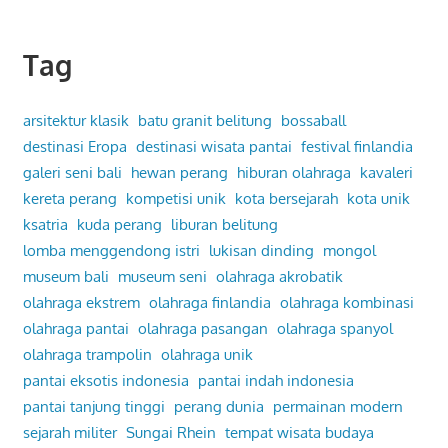
Tag
arsitektur klasik
batu granit belitung
bossaball
destinasi Eropa
destinasi wisata pantai
festival finlandia
galeri seni bali
hewan perang
hiburan olahraga
kavaleri
kereta perang
kompetisi unik
kota bersejarah
kota unik
ksatria
kuda perang
liburan belitung
lomba menggendong istri
lukisan dinding
mongol
museum bali
museum seni
olahraga akrobatik
olahraga ekstrem
olahraga finlandia
olahraga kombinasi
olahraga pantai
olahraga pasangan
olahraga spanyol
olahraga trampolin
olahraga unik
pantai eksotis indonesia
pantai indah indonesia
pantai tanjung tinggi
perang dunia
permainan modern
sejarah militer
Sungai Rhein
tempat wisata budaya