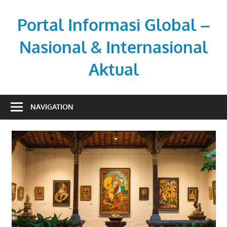
Skip
to
Portal Informasi Global –
content
Nasional & Internasional
Aktual
Sumber
berita
NAVIGATION
kredibel
untuk
pembaca
aktif.