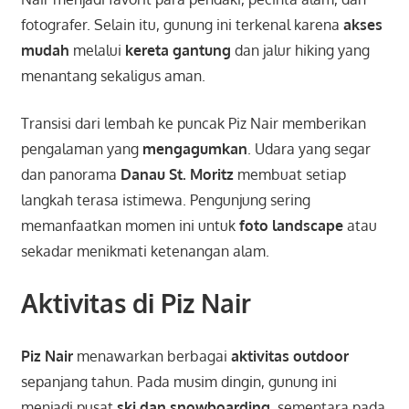
fotografer. Selain itu, gunung ini terkenal karena
akses
mudah
melalui
kereta gantung
dan jalur hiking yang
menantang sekaligus aman.
Transisi dari lembah ke puncak Piz Nair memberikan
pengalaman yang
mengagumkan
. Udara yang segar
dan panorama
Danau St. Moritz
membuat setiap
langkah terasa istimewa. Pengunjung sering
memanfaatkan momen ini untuk
foto landscape
atau
sekadar menikmati ketenangan alam.
Aktivitas di Piz Nair
Piz Nair
menawarkan berbagai
aktivitas outdoor
sepanjang tahun. Pada musim dingin, gunung ini
menjadi pusat
ski dan snowboarding
, sementara pada