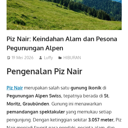
Piz Nair: Keindahan Alam dan Pesona
Pegunungan Alpen
19 Mei 2026
Luffy
HIBURAN
Pengenalan Piz Nair
Piz Nair
merupakan salah satu
gunung ikonik
di
Pegunungan Alpen Swiss
, tepatnya berada di
St.
Moritz, Graubünden
. Gunung ini menawarkan
pemandangan spektakuler
yang memukau setiap
pengunjung. Dengan ketinggian sekitar
3.057 meter
, Piz
Nair menjadi favorit para pendaki, pecinta alam, dan