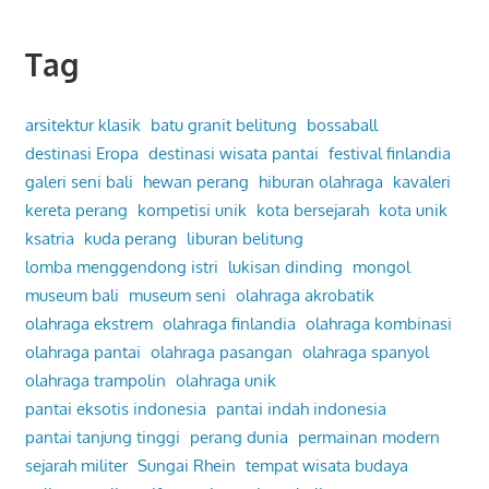
Tag
arsitektur klasik
batu granit belitung
bossaball
destinasi Eropa
destinasi wisata pantai
festival finlandia
galeri seni bali
hewan perang
hiburan olahraga
kavaleri
kereta perang
kompetisi unik
kota bersejarah
kota unik
ksatria
kuda perang
liburan belitung
lomba menggendong istri
lukisan dinding
mongol
museum bali
museum seni
olahraga akrobatik
olahraga ekstrem
olahraga finlandia
olahraga kombinasi
olahraga pantai
olahraga pasangan
olahraga spanyol
olahraga trampolin
olahraga unik
pantai eksotis indonesia
pantai indah indonesia
pantai tanjung tinggi
perang dunia
permainan modern
sejarah militer
Sungai Rhein
tempat wisata budaya