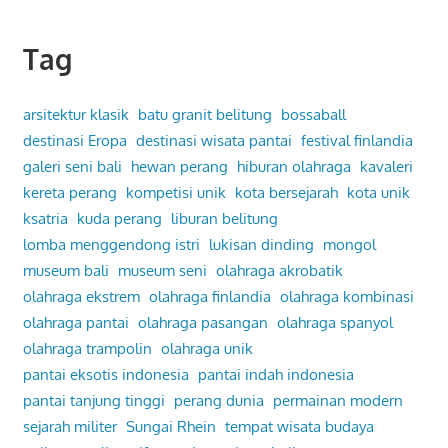
Tag
arsitektur klasik
batu granit belitung
bossaball
destinasi Eropa
destinasi wisata pantai
festival finlandia
galeri seni bali
hewan perang
hiburan olahraga
kavaleri
kereta perang
kompetisi unik
kota bersejarah
kota unik
ksatria
kuda perang
liburan belitung
lomba menggendong istri
lukisan dinding
mongol
museum bali
museum seni
olahraga akrobatik
olahraga ekstrem
olahraga finlandia
olahraga kombinasi
olahraga pantai
olahraga pasangan
olahraga spanyol
olahraga trampolin
olahraga unik
pantai eksotis indonesia
pantai indah indonesia
pantai tanjung tinggi
perang dunia
permainan modern
sejarah militer
Sungai Rhein
tempat wisata budaya