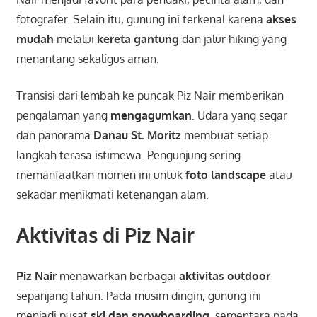
fotografer. Selain itu, gunung ini terkenal karena
akses
mudah
melalui
kereta gantung
dan jalur hiking yang
menantang sekaligus aman.
Transisi dari lembah ke puncak Piz Nair memberikan
pengalaman yang
mengagumkan
. Udara yang segar
dan panorama
Danau St. Moritz
membuat setiap
langkah terasa istimewa. Pengunjung sering
memanfaatkan momen ini untuk
foto landscape
atau
sekadar menikmati ketenangan alam.
Aktivitas di Piz Nair
Piz Nair
menawarkan berbagai
aktivitas outdoor
sepanjang tahun. Pada musim dingin, gunung ini
menjadi pusat
ski dan snowboarding
, sementara pada