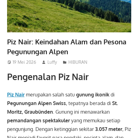
Piz Nair: Keindahan Alam dan Pesona
Pegunungan Alpen
19 Mei 2026
Luffy
HIBURAN
Pengenalan Piz Nair
Piz Nair
merupakan salah satu
gunung ikonik
di
Pegunungan Alpen Swiss
, tepatnya berada di
St.
Moritz, Graubünden
. Gunung ini menawarkan
pemandangan spektakuler
yang memukau setiap
pengunjung. Dengan ketinggian sekitar
3.057 meter
, Piz
Nair menjadi favorit para pendaki, pecinta alam, dan