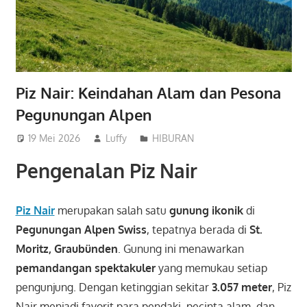
Piz Nair: Keindahan Alam dan Pesona
Pegunungan Alpen
19 Mei 2026
Luffy
HIBURAN
Pengenalan Piz Nair
Piz Nair
merupakan salah satu
gunung ikonik
di
Pegunungan Alpen Swiss
, tepatnya berada di
St.
Moritz, Graubünden
. Gunung ini menawarkan
pemandangan spektakuler
yang memukau setiap
pengunjung. Dengan ketinggian sekitar
3.057 meter
, Piz
Nair menjadi favorit para pendaki, pecinta alam, dan