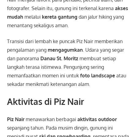
fotografer. Selain itu, gunung ini terkenal karena
akses
mudah
melalui
kereta gantung
dan jalur hiking yang
menantang sekaligus aman.
Transisi dari lembah ke puncak Piz Nair memberikan
pengalaman yang
mengagumkan
. Udara yang segar
dan panorama
Danau St. Moritz
membuat setiap
langkah terasa istimewa. Pengunjung sering
memanfaatkan momen ini untuk
foto landscape
atau
sekadar menikmati ketenangan alam.
Aktivitas di Piz Nair
Piz Nair
menawarkan berbagai
aktivitas outdoor
sepanjang tahun. Pada musim dingin, gunung ini
menjadi pusat
ski dan snowboarding
, sementara pada