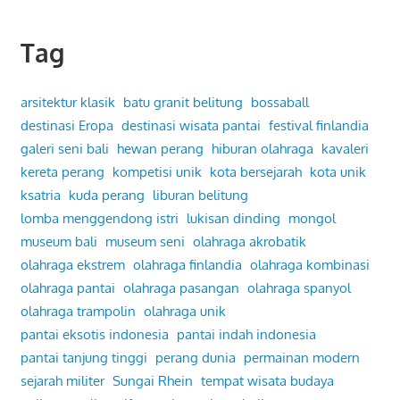
Tag
arsitektur klasik
batu granit belitung
bossaball
destinasi Eropa
destinasi wisata pantai
festival finlandia
galeri seni bali
hewan perang
hiburan olahraga
kavaleri
kereta perang
kompetisi unik
kota bersejarah
kota unik
ksatria
kuda perang
liburan belitung
lomba menggendong istri
lukisan dinding
mongol
museum bali
museum seni
olahraga akrobatik
olahraga ekstrem
olahraga finlandia
olahraga kombinasi
olahraga pantai
olahraga pasangan
olahraga spanyol
olahraga trampolin
olahraga unik
pantai eksotis indonesia
pantai indah indonesia
pantai tanjung tinggi
perang dunia
permainan modern
sejarah militer
Sungai Rhein
tempat wisata budaya