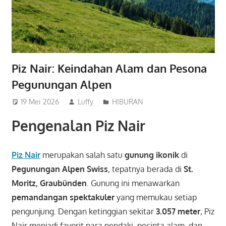
Piz Nair: Keindahan Alam dan Pesona
Pegunungan Alpen
19 Mei 2026
Luffy
HIBURAN
Pengenalan Piz Nair
Piz Nair
merupakan salah satu
gunung ikonik
di
Pegunungan Alpen Swiss
, tepatnya berada di
St.
Moritz, Graubünden
. Gunung ini menawarkan
pemandangan spektakuler
yang memukau setiap
pengunjung. Dengan ketinggian sekitar
3.057 meter
, Piz
Nair menjadi favorit para pendaki, pecinta alam, dan