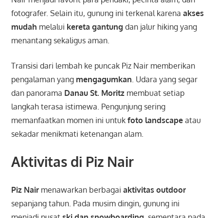
fotografer. Selain itu, gunung ini terkenal karena
akses
mudah
melalui
kereta gantung
dan jalur hiking yang
menantang sekaligus aman.
Transisi dari lembah ke puncak Piz Nair memberikan
pengalaman yang
mengagumkan
. Udara yang segar
dan panorama
Danau St. Moritz
membuat setiap
langkah terasa istimewa. Pengunjung sering
memanfaatkan momen ini untuk
foto landscape
atau
sekadar menikmati ketenangan alam.
Aktivitas di Piz Nair
Piz Nair
menawarkan berbagai
aktivitas outdoor
sepanjang tahun. Pada musim dingin, gunung ini
menjadi pusat
ski dan snowboarding
, sementara pada