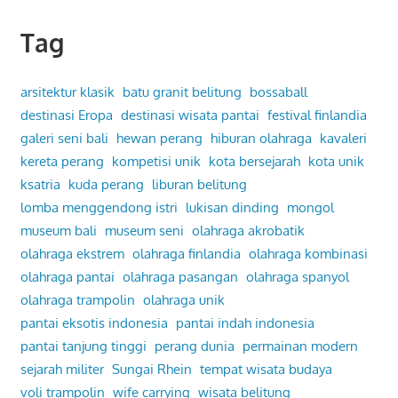
Tag
arsitektur klasik
batu granit belitung
bossaball
destinasi Eropa
destinasi wisata pantai
festival finlandia
galeri seni bali
hewan perang
hiburan olahraga
kavaleri
kereta perang
kompetisi unik
kota bersejarah
kota unik
ksatria
kuda perang
liburan belitung
lomba menggendong istri
lukisan dinding
mongol
museum bali
museum seni
olahraga akrobatik
olahraga ekstrem
olahraga finlandia
olahraga kombinasi
olahraga pantai
olahraga pasangan
olahraga spanyol
olahraga trampolin
olahraga unik
pantai eksotis indonesia
pantai indah indonesia
pantai tanjung tinggi
perang dunia
permainan modern
sejarah militer
Sungai Rhein
tempat wisata budaya
voli trampolin
wife carrying
wisata belitung