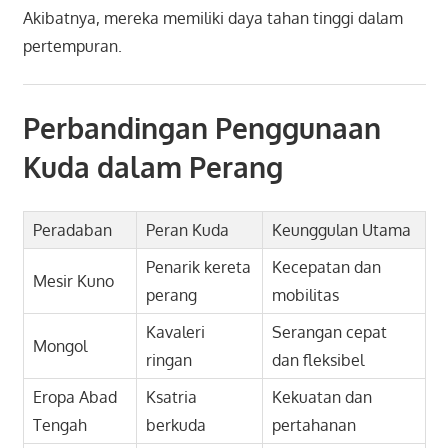
Akibatnya, mereka memiliki daya tahan tinggi dalam
pertempuran.
Perbandingan Penggunaan
Kuda dalam Perang
Peradaban
Peran Kuda
Keunggulan Utama
Penarik kereta
Kecepatan dan
Mesir Kuno
perang
mobilitas
Kavaleri
Serangan cepat
Mongol
ringan
dan fleksibel
Eropa Abad
Ksatria
Kekuatan dan
Tengah
berkuda
pertahanan