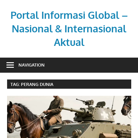
Skip
to
Portal Informasi Global –
content
Nasional & Internasional
Aktual
Sumber
berita
NAVIGATION
kredibel
untuk
TAG:
PERANG DUNIA
pembaca
aktif.