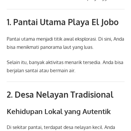
1. Pantai Utama Playa El Jobo
Pantai utama menjadi titik awal eksplorasi. Di sini, Anda
bisa menikmati panorama laut yang luas.
Selain itu, banyak aktivitas menarik tersedia. Anda bisa
berjalan santai atau bermain air.
2. Desa Nelayan Tradisional
Kehidupan Lokal yang Autentik
Di sekitar pantai, terdapat desa nelayan kecil. Anda