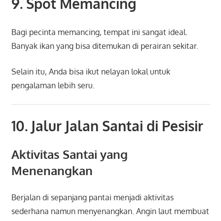
9. Spot Memancing
Bagi pecinta memancing, tempat ini sangat ideal.
Banyak ikan yang bisa ditemukan di perairan sekitar.
Selain itu, Anda bisa ikut nelayan lokal untuk
pengalaman lebih seru.
10. Jalur Jalan Santai di Pesisir
Aktivitas Santai yang
Menenangkan
Berjalan di sepanjang pantai menjadi aktivitas
sederhana namun menyenangkan. Angin laut membuat