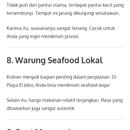
Tidak jauh dari pantai utama, terdapat pantai kecil yang
tersembunyi. Tempat ini jarang dikunjungi wisatawan.
Karena itu, suasananya sangat tenang. Cocok untuk
Anda yang ingin menikmati privasi.
8. Warung Seafood Lokal
Kuliner menjadi bagian penting dalam perjalanan. Di
Playa El Jobo, Anda bisa menikmati seafood segar.
Selain itu, harga makanan relatif terjangkau. Rasa yang
ditawarkan juga sangat autentik.