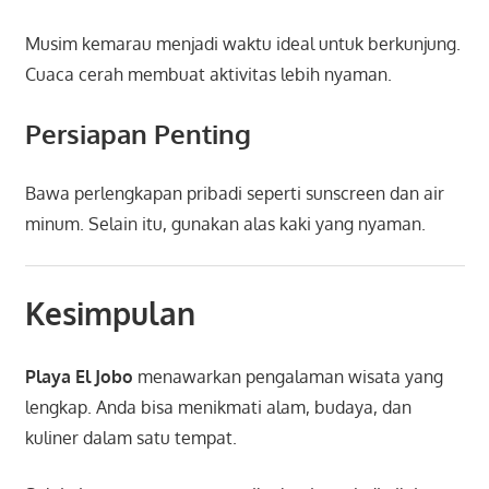
Musim kemarau menjadi waktu ideal untuk berkunjung.
Cuaca cerah membuat aktivitas lebih nyaman.
Persiapan Penting
Bawa perlengkapan pribadi seperti sunscreen dan air
minum. Selain itu, gunakan alas kaki yang nyaman.
Kesimpulan
Playa El Jobo
menawarkan pengalaman wisata yang
lengkap. Anda bisa menikmati alam, budaya, dan
kuliner dalam satu tempat.