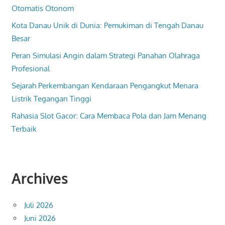
Otomatis Otonom
Kota Danau Unik di Dunia: Pemukiman di Tengah Danau
Besar
Peran Simulasi Angin dalam Strategi Panahan Olahraga
Profesional
Sejarah Perkembangan Kendaraan Pengangkut Menara
Listrik Tegangan Tinggi
Rahasia Slot Gacor: Cara Membaca Pola dan Jam Menang
Terbaik
Archives
Juli 2026
Juni 2026