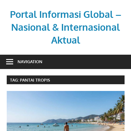
Skip
to
Portal Informasi Global –
content
Nasional & Internasional
Aktual
Sumber
berita
NAVIGATION
kredibel
untuk
TAG:
PANTAI TROPIS
pembaca
aktif.