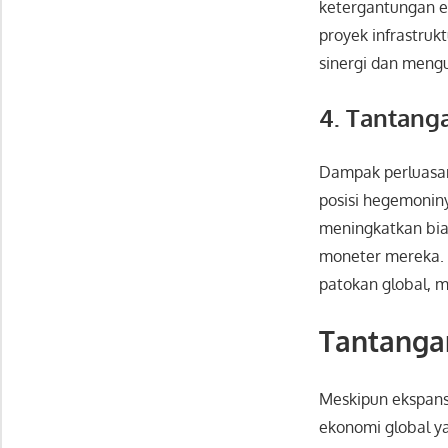
ketergantungan ek
proyek infrastruk
sinergi dan meng
4. Tantang
Dampak perluasan
posisi hegemoniny
meningkatkan bia
moneter mereka. H
patokan global, m
Tantanga
Meskipun ekspan
ekonomi global y