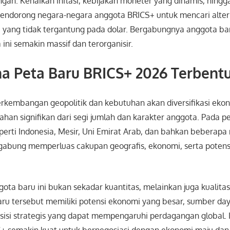
gan. Kenaikan inflasi, kebijakan moneter yang dinamis, hing
endorong negara-negara anggota BRICS+ untuk mencari alter
yang tidak tergantung pada dolar. Bergabungnya anggota ba
ni semakin massif dan terorganisir.
a Peta Baru BRICS+ 2026 Terbent
erkembangan geopolitik dan kebutuhan akan diversifikasi eko
an signifikan dari segi jumlah dan karakter anggota. Pada pe
erti Indonesia, Mesir, Uni Emirat Arab, dan bahkan beberapa 
rgabung memperluas cakupan geografis, ekonomi, serta potens
ta baru ini bukan sekadar kuantitas, melainkan juga kualita
ru tersebut memiliki potensi ekonomi yang besar, sumber da
isi strategis yang dapat mempengaruhi perdagangan global. In