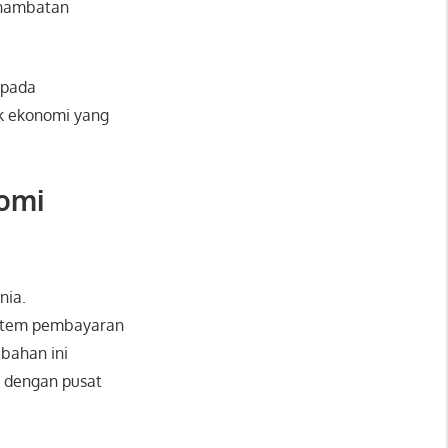
 hambatan
 pada
k ekonomi yang
omi
nia.
istem pembayaran
ubahan ini
n dengan pusat