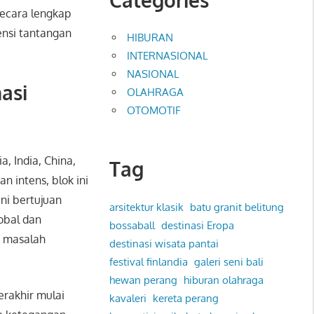
secara lengkap
ensi tantangan
HIBURAN
INTERNASIONAL
NASIONAL
asi
OLAHRAGA
OTOMOTIF
, India, China,
Tag
n intens, blok ini
ni bertujuan
arsitektur klasik
batu granit belitung
obal dan
bossaball
destinasi Eropa
i masalah
destinasi wisata pantai
festival finlandia
galeri seni bali
hewan perang
hiburan olahraga
rakhir mulai
kavaleri
kereta perang