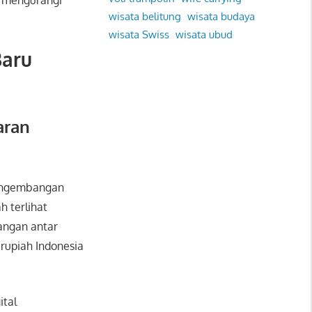
n mengurangi
wisata belitung
wisata budaya
wisata Swiss
wisata ubud
aru
aran
pengembangan
h terlihat
angan antar
rupiah Indonesia
ital