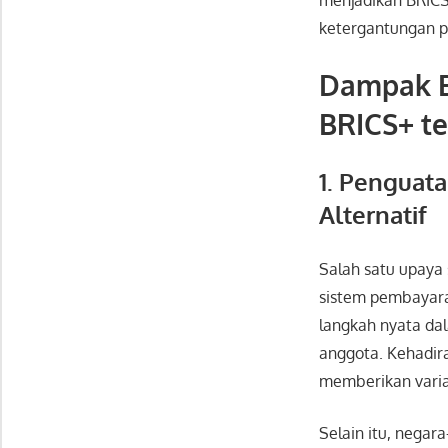
menjadikan BRICS
ketergantungan p
Dampak E
BRICS+ t
1. Penguat
Alternatif
Salah satu upaya
sistem pembayaran
langkah nyata da
anggota. Kehadira
memberikan varias
Selain itu, nega