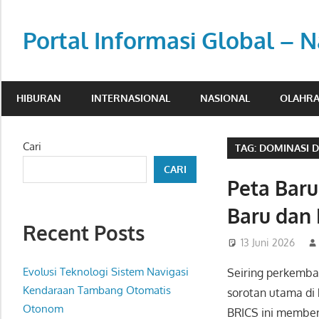
Skip
to
Portal Informasi Global – N
content
Sumber
berita
HIBURAN
INTERNASIONAL
NASIONAL
OLAHR
kredibel
untuk
pembaca
Cari
TAG:
DOMINASI 
aktif.
CARI
Peta Bar
Baru dan 
Recent Posts
13 Juni 2026
Evolusi Teknologi Sistem Navigasi
Seiring perkemba
Kendaraan Tambang Otomatis
sorotan utama di
Otonom
BRICS ini member