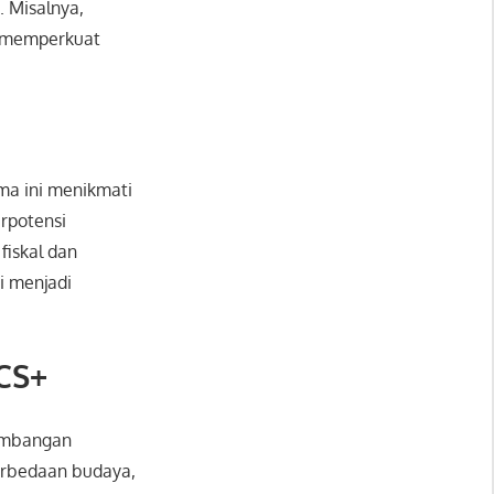
. Misalnya,
gi memperkuat
ma ini menikmati
erpotensi
iskal dan
i menjadi
CS+
imbangan
Perbedaan budaya,