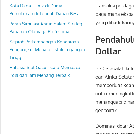
transaksi perdaga
Kota Danau Unik di Dunia:
Pemukiman di Tengah Danau Besar
bagaimana ekspan
yang dihadirkann
Peran Simulasi Angin dalam Strategi
Panahan Olahraga Profesional
Pendahulu
Sejarah Perkembangan Kendaraan
Dollar
Pengangkut Menara Listrik Tegangan
Tinggi
Rahasia Slot Gacor: Cara Membaca
BRICS adalah kelo
Pola dan Jam Menang Terbaik
dan Afrika Selata
memperluas keang
untuk meningkatk
menanggapi dinam
geopolitik.
Dominasi dolar A