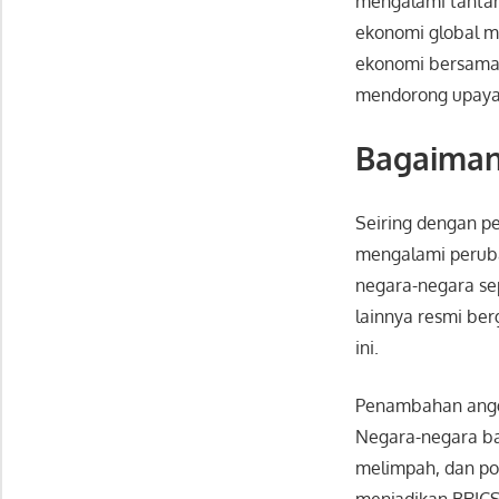
mengalami tantan
ekonomi global m
ekonomi bersama 
mendorong upaya i
Bagaiman
Seiring dengan p
mengalami perubah
negara-negara sep
lainnya resmi be
ini.
Penambahan anggo
Negara-negara ba
melimpah, dan pos