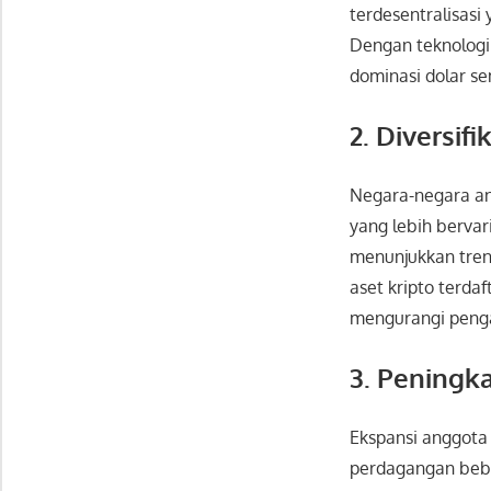
terdesentralisasi
Dengan teknologi 
dominasi dolar s
2. Diversi
Negara-negara an
yang lebih bervar
menunjukkan tren
aset kripto terda
mengurangi penga
3. Peningk
Ekspansi anggota 
perdagangan beba