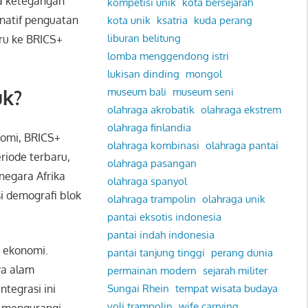
ga ketegangan
kompetisi unik
kota bersejarah
natif penguatan
kota unik
ksatria
kuda perang
liburan belitung
ru ke BRICS+
lomba menggendong istri
lukisan dinding
mongol
uk?
museum bali
museum seni
olahraga akrobatik
olahraga ekstrem
olahraga finlandia
nomi, BRICS+
olahraga kombinasi
olahraga pantai
riode terbaru,
olahraga pasangan
negara Afrika
olahraga spanyol
i demografi blok
olahraga trampolin
olahraga unik
pantai eksotis indonesia
pantai indah indonesia
s ekonomi.
pantai tanjung tinggi
perang dunia
ya alam
permainan modern
sejarah militer
tegrasi ini
Sungai Rhein
tempat wisata budaya
voli trampolin
wife carrying