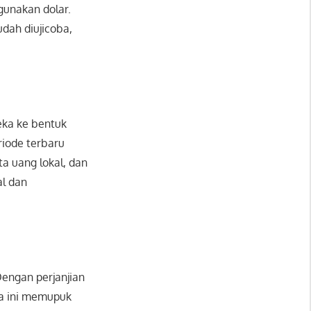
gunakan dolar.
dah diujicoba,
eka ke bentuk
riode terbaru
a uang lokal, dan
al dan
Dengan perjanjian
ra ini memupuk