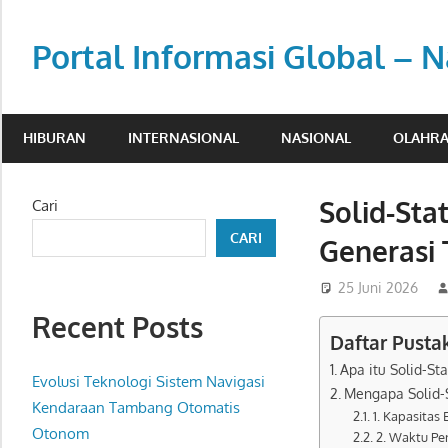
Skip
to
Portal Informasi Global – N
content
Sumber
berita
HIBURAN
INTERNASIONAL
NASIONAL
OLAHR
kredibel
untuk
pembaca
Solid-Sta
Cari
aktif.
CARI
Generasi 
25 Juni 2026
Recent Posts
Daftar Pusta
Apa itu Solid-St
Evolusi Teknologi Sistem Navigasi
Mengapa Solid-S
Kendaraan Tambang Otomatis
1. Kapasitas 
Otonom
2. Waktu Pe