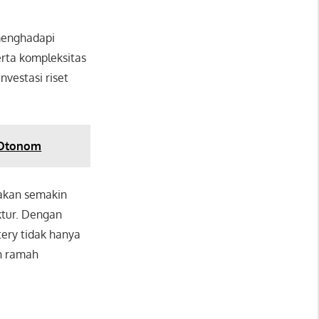
menghadapi
erta kompleksitas
vestasi riset
 Otonom
 akan semakin
ktur. Dengan
tery tidak hanya
h ramah