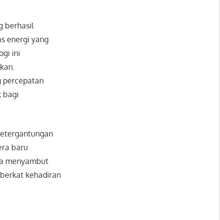
g berhasil
s energi yang
gi ini
kan.
g percepatan
k bagi
 ketergantungan
era baru
nya menyambut
 berkat kehadiran