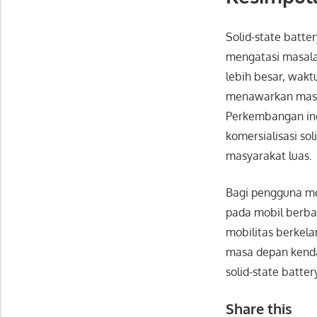
Solid-state batte
mengatasi masala
lebih besar, wakt
menawarkan masa 
Perkembangan indu
komersialisasi so
masyarakat luas.
Bagi pengguna mob
pada mobil berba
mobilitas berkel
masa depan kenda
solid-state batter
Share this