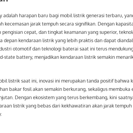
ry adalah harapan baru bagi mobil listrik generasi terbaru, yan
h kecemasan jarak tempuh secara signifikan. Dengan kapasita
u pengisian cepat, dan tingkat keamanan yang superior, teknolo
depan kendaraan listrik yang lebih praktis dan dapat diandal
stri otomotif dan teknologi baterai saat ini terus mendukun
lid-state battery, menjadikan kendaraan listrik semakin menari
il listrik saat ini, inovasi ini merupakan tanda positif bahwa
han bakar fosil akan semakin berkurang, sekaligus membuka 
anjutan. Dengan ekosistem yang terus berkembang, kini saat
raan listrik yang bebas dari kekhawatiran akan jarak tempuh
y.