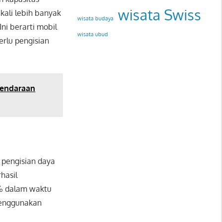
wisata Swiss
kali lebih banyak
wisata budaya
ni berarti mobil
wisata ubud
erlu pengisian
Kendaraan
n pengisian daya
hasil
0% dalam waktu
menggunakan