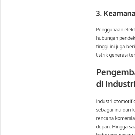
3. Keamana
Penggunaan elektr
hubungan pendek y
tinggi ini juga 
listrik generasi te
Pengemba
di Indust
Industri otomotif
sebagai inti dar
rencana komersia
depan. Hingga saa