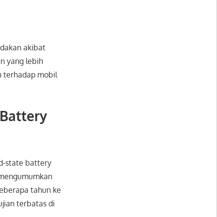
edakan akibat
n yang lebih
n terhadap mobil
Battery
d-state battery
lah mengumumkan
beberapa tahun ke
jian terbatas di