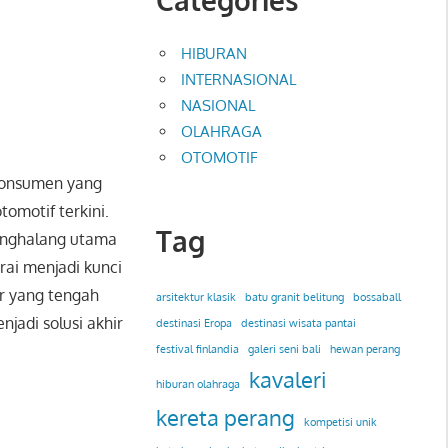
HIBURAN
INTERNASIONAL
NASIONAL
OLAHRAGA
OTOMOTIF
i konsumen yang
tomotif terkini.
Tag
penghalang utama
rai menjadi kunci
er yang tengah
arsitektur klasik
batu granit belitung
bossaball
njadi solusi akhir
destinasi Eropa
destinasi wisata pantai
festival finlandia
galeri seni bali
hewan perang
kavaleri
hiburan olahraga
kereta perang
kompetisi unik