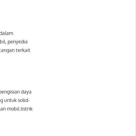
 dalam
il, penyedia
tangan terkait
 pengisian daya
 untuk solid-
n mobil listrik