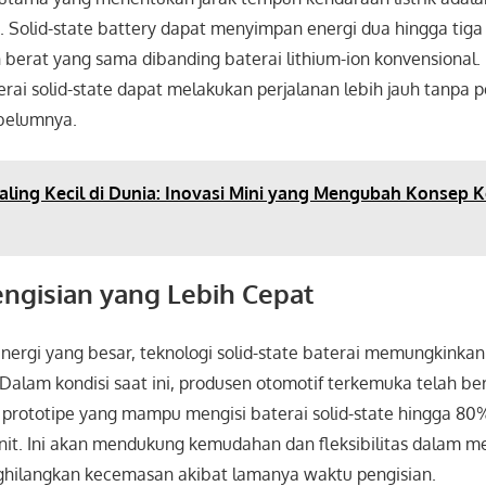
. Solid-state battery dapat menyimpan energi dua hingga tiga 
berat yang sama dibanding baterai lithium-ion konvensional. I
terai solid-state dapat melakukan perjalanan lebih jauh tanpa p
ebelumnya.
aling Kecil di Dunia: Inovasi Mini yang Mengubah Konsep 
engisian yang Lebih Cepat
energi yang besar, teknologi solid-state baterai memungkinka
 Dalam kondisi saat ini, produsen otomotif terkemuka telah ber
ototipe yang mampu mengisi baterai solid-state hingga 8
enit. Ini akan mendukung kemudahan dan fleksibilitas dalam 
enghilangkan kecemasan akibat lamanya waktu pengisian.