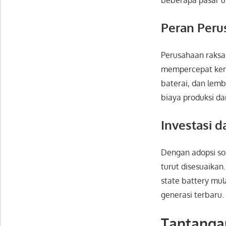
beberapa pasar 
Peran Peru
Perusahaan raksas
mempercepat kema
baterai, dan lem
biaya produksi da
Investasi d
Dengan adopsi sol
turut disesuaikan
state battery mul
generasi terbaru.
Tantanga