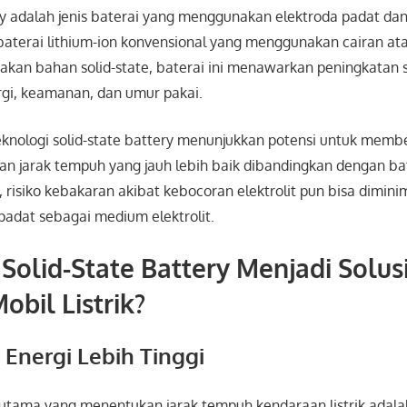
ry adalah jenis baterai yang menggunakan elektroda padat dan 
terai lithium-ion konvensional yang menggunakan cairan atau 
an bahan solid-state, baterai ini menawarkan peningkatan s
rgi, keamanan, dan umur pakai.
teknologi solid-state battery menunjukkan potensi untuk memb
an jarak tempuh yang jauh lebih baik dibandingkan dengan bat
tu, risiko kebakaran akibat kebocoran elektrolit pun bisa dimini
padat sebagai medium elektrolit.
olid-State Battery Menjadi Solusi
bil Listrik?
s Energi Lebih Tinggi
 utama yang menentukan jarak tempuh kendaraan listrik adala