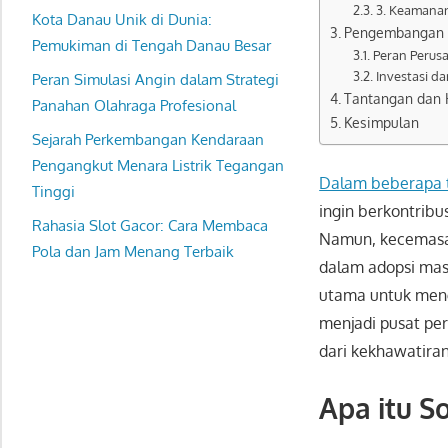
3. Keamanan
Kota Danau Unik di Dunia:
Pengembangan da
Pemukiman di Tengah Danau Besar
Peran Perus
Investasi da
Peran Simulasi Angin dalam Strategi
Tantangan dan 
Panahan Olahraga Profesional
Kesimpulan
Sejarah Perkembangan Kendaraan
Pengangkut Menara Listrik Tegangan
Dalam beberapa t
Tinggi
ingin berkontribu
Rahasia Slot Gacor: Cara Membaca
Namun, kecemasan
Pola dan Jam Menang Terbaik
dalam adopsi mass
utama untuk menga
menjadi pusat pe
dari kekhawatiran
Apa itu S