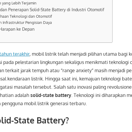
 yang Lebih Terjamin
n Penerapan Solid-State Battery di Industri Otomotif
ahaan Teknologi dan Otomotif
n Infrastruktur Pengisian Daya
Harapan ke Depan
ahun terakhir
, mobil listrik telah menjadi pilihan utama bag
si pada pelestarian lingkungan sekaligus menikmati teknologi o
 terkait jarak tempuh atau “range anxiety” masih menjadi 
al kendaraan listrik. Hingga saat ini, kemajuan teknologi bate
tasi masalah tersebut. Salah satu inovasi paling revolusion
rhatian adalah
solid-state battery
. Teknologi ini diharapkan me
 pengguna mobil listrik generasi terbaru.
olid-State Battery?