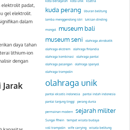
kota bersejarah
kota unik
ksatria
elektrolit padat,
kuda perang
liburan belitung
gel elektrolit.
lomba menggendong istri
lukisan dinding
ignifikan dalam
museum bali
mongol
museum seni
olahraga akrobatik
erikan daya tahan
olahraga ekstrem
olahraga finlandia
erai lithium-ion
olahraga kombinasi
olahraga pantai
malisir dengan
olahraga pasangan
olahraga spanyol
olahraga trampolin
olahraga unik
 Jarak
pantai eksotis indonesia
pantai indah indonesia
pantai tanjung tinggi
perang dunia
sejarah militer
permainan modern
Sungai Rhein
tempat wisata budaya
voli trampolin
wife carrying
wisata belitung
h kapasitas