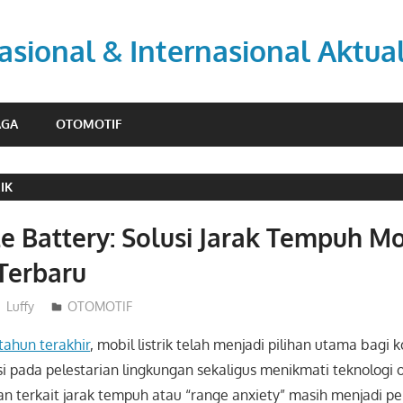
asional & Internasional Aktua
AGA
OTOMOTIF
IK
te Battery: Solusi Jarak Tempuh Mob
Terbaru
Luffy
OTOMOTIF
ahun terakhir
, mobil listrik telah menjadi pilihan utama bag
si pada pelestarian lingkungan sekaligus menikmati teknologi o
 terkait jarak tempuh atau “range anxiety” masih menjadi 