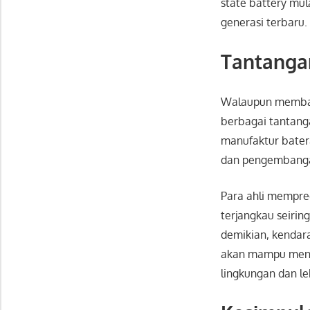
state battery mul
generasi terbaru.
Tantanga
Walaupun membaw
berbagai tantanga
manufaktur batera
dan pengembangan 
Para ahli mempred
terjangkau seirin
demikian, kendara
akan mampu mengh
lingkungan dan l