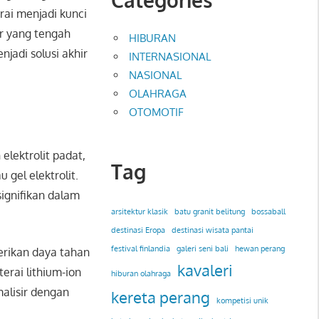
rai menjadi kunci
er yang tengah
HIBURAN
njadi solusi akhir
INTERNASIONAL
NASIONAL
OLAHRAGA
OTOMOTIF
elektrolit padat,
Tag
gel elektrolit.
ignifikan dalam
arsitektur klasik
batu granit belitung
bossaball
destinasi Eropa
destinasi wisata pantai
festival finlandia
galeri seni bali
hewan perang
erikan daya tahan
kavaleri
erai lithium-ion
hiburan olahraga
malisir dengan
kereta perang
kompetisi unik