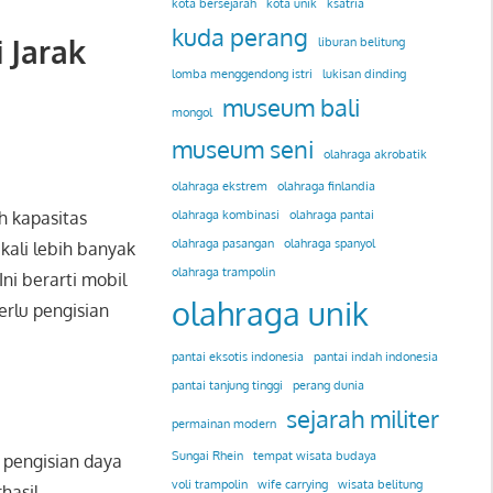
kota bersejarah
kota unik
ksatria
kuda perang
 Jarak
liburan belitung
lomba menggendong istri
lukisan dinding
museum bali
mongol
museum seni
olahraga akrobatik
olahraga ekstrem
olahraga finlandia
h kapasitas
olahraga kombinasi
olahraga pantai
olahraga pasangan
olahraga spanyol
kali lebih banyak
olahraga trampolin
ni berarti mobil
olahraga unik
erlu pengisian
pantai eksotis indonesia
pantai indah indonesia
pantai tanjung tinggi
perang dunia
sejarah militer
permainan modern
Sungai Rhein
tempat wisata budaya
n pengisian daya
voli trampolin
wife carrying
wisata belitung
hasil