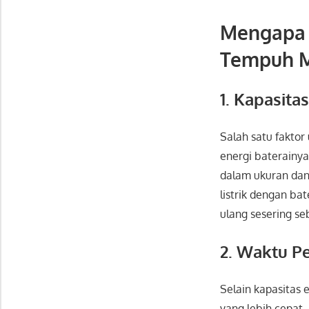
Mengapa S
Tempuh Mo
1. Kapasita
Salah satu faktor
energi baterainya
dalam ukuran dan 
listrik dengan ba
ulang sesering s
2. Waktu P
Selain kapasitas 
yang lebih cepat.