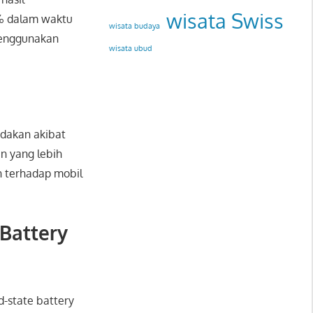
wisata Swiss
0% dalam waktu
wisata budaya
menggunakan
wisata ubud
edakan akibat
n yang lebih
n terhadap mobil
Battery
d-state battery