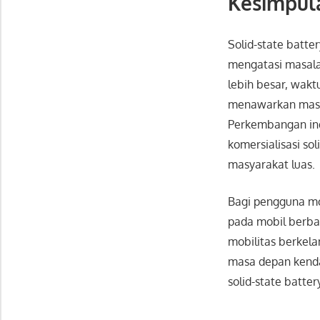
Kesimpul
Solid-state batte
mengatasi masala
lebih besar, wakt
menawarkan masa 
Perkembangan indu
komersialisasi so
masyarakat luas.
Bagi pengguna mob
pada mobil berba
mobilitas berkel
masa depan kenda
solid-state batter