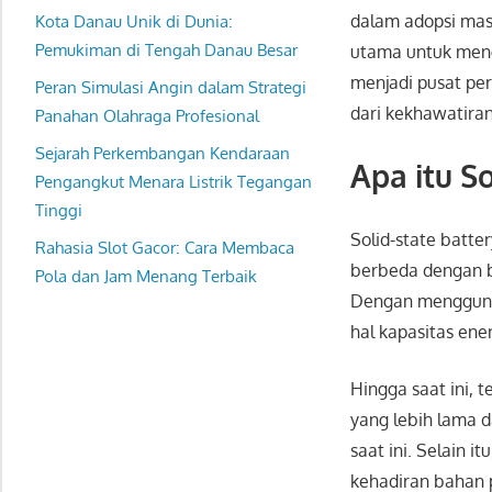
dalam adopsi mass
Kota Danau Unik di Dunia:
Pemukiman di Tengah Danau Besar
utama untuk menga
menjadi pusat pe
Peran Simulasi Angin dalam Strategi
dari kekhawatiran
Panahan Olahraga Profesional
Sejarah Perkembangan Kendaraan
Apa itu S
Pengangkut Menara Listrik Tegangan
Tinggi
Solid-state batte
Rahasia Slot Gacor: Cara Membaca
berbeda dengan ba
Pola dan Jam Menang Terbaik
Dengan menggunak
hal kapasitas ene
Hingga saat ini, 
yang lebih lama d
saat ini. Selain i
kehadiran bahan 