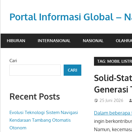
Skip
to
Portal Informasi Global – N
content
Sumber
berita
HIBURAN
INTERNASIONAL
NASIONAL
OLAHR
kredibel
untuk
pembaca
Cari
TAG:
MOBIL LISTR
aktif.
CARI
Solid-Sta
Generasi 
Recent Posts
25 Juni 2026
Evolusi Teknologi Sistem Navigasi
Dalam beberapa t
Kendaraan Tambang Otomatis
ingin berkontribu
Otonom
Namun, kecemasan