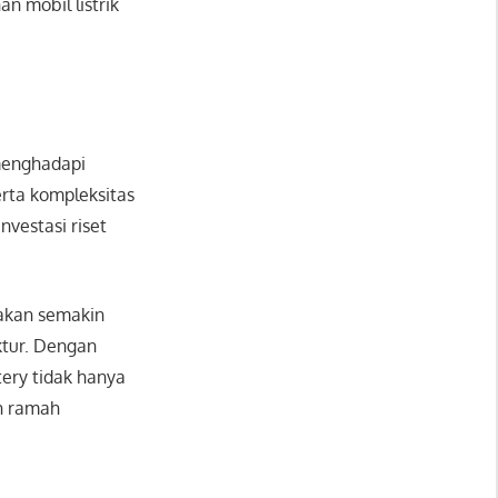
n mobil listrik
menghadapi
erta kompleksitas
vestasi riset
 akan semakin
ktur. Dengan
tery tidak hanya
h ramah