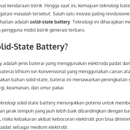
al kendaraan listrik. Hingga saat ini, kemajuan teknologi bate
tasi masalah tersebut. Salah satu inovasi paling revolusion
rhatian adalah
solid-state battery
. Teknologi ini diharapkan me
 pengguna mobil listrik generasi terbaru.
olid-State Battery?
ry adalah jenis baterai yang menggunakan elektroda padat dan 
terai lithium-ion konvensional yang menggunakan cairan atau 
an bahan solid-state, baterai ini menawarkan peningkatan s
rgi, keamanan, dan umur pakai.
teknologi solid-state battery menunjukkan potensi untuk memb
an jarak tempuh yang jauh lebih baik dibandingkan dengan bat
tu, risiko kebakaran akibat kebocoran elektrolit pun bisa dimini
padat sebagai medium elektrolit.