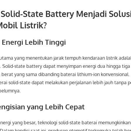
olid-State Battery Menjadi Solusi
bil Listrik?
s Energi Lebih Tinggi
 utama yang menentukan jarak tempuh kendaraan listrik adala
. Solid-state battery dapat menyimpan energi dua hingga tiga 
berat yang sama dibanding baterai lithium-ion konvensional. I
terai solid-state dapat melakukan perjalanan lebih jauh tanpa p
ebelumnya.
engisian yang Lebih Cepat
energi yang besar, teknologi solid-state baterai memungkinka
 Dalam kondisi saat ini, produsen otomotif terkemuka telah ber