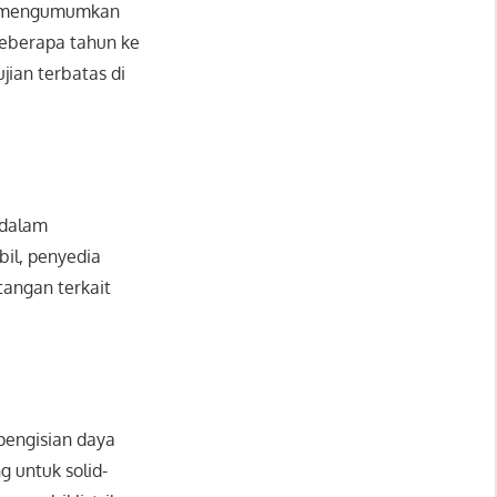
lah mengumumkan
beberapa tahun ke
jian terbatas di
 dalam
il, penyedia
tangan terkait
 pengisian daya
 untuk solid-