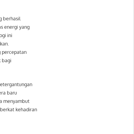
g berhasil
s energi yang
gi ini
kan.
g percepatan
k bagi
 ketergantungan
era baru
nya menyambut
 berkat kehadiran