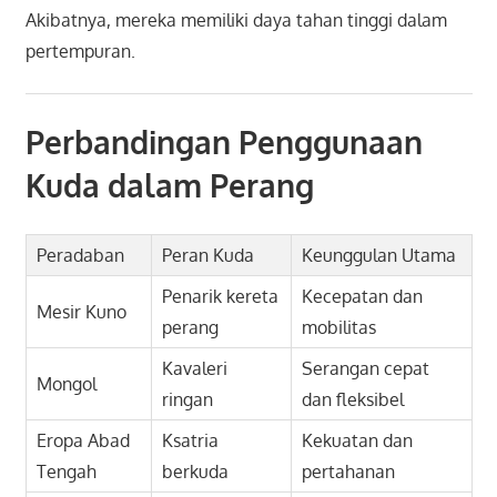
Akibatnya, mereka memiliki daya tahan tinggi dalam
pertempuran.
Perbandingan Penggunaan
Kuda dalam Perang
Peradaban
Peran Kuda
Keunggulan Utama
Penarik kereta
Kecepatan dan
Mesir Kuno
perang
mobilitas
Kavaleri
Serangan cepat
Mongol
ringan
dan fleksibel
Eropa Abad
Ksatria
Kekuatan dan
Tengah
berkuda
pertahanan