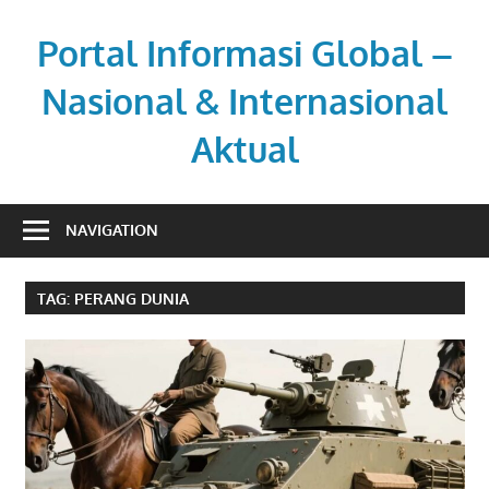
Skip
to
Portal Informasi Global –
content
Nasional & Internasional
Aktual
Sumber
berita
NAVIGATION
kredibel
untuk
TAG:
PERANG DUNIA
pembaca
aktif.