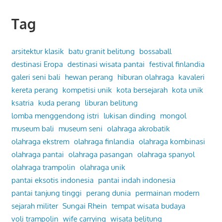
Tag
arsitektur klasik
batu granit belitung
bossaball
destinasi Eropa
destinasi wisata pantai
festival finlandia
galeri seni bali
hewan perang
hiburan olahraga
kavaleri
kereta perang
kompetisi unik
kota bersejarah
kota unik
ksatria
kuda perang
liburan belitung
lomba menggendong istri
lukisan dinding
mongol
museum bali
museum seni
olahraga akrobatik
olahraga ekstrem
olahraga finlandia
olahraga kombinasi
olahraga pantai
olahraga pasangan
olahraga spanyol
olahraga trampolin
olahraga unik
pantai eksotis indonesia
pantai indah indonesia
pantai tanjung tinggi
perang dunia
permainan modern
sejarah militer
Sungai Rhein
tempat wisata budaya
voli trampolin
wife carrying
wisata belitung