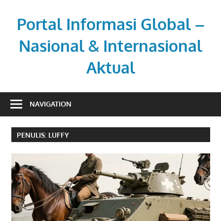
Skip
to
Portal Informasi Global –
content
Nasional & Internasional
Aktual
Sumber
berita
NAVIGATION
kredibel
untuk
PENULIS:
LUFFY
pembaca
aktif.