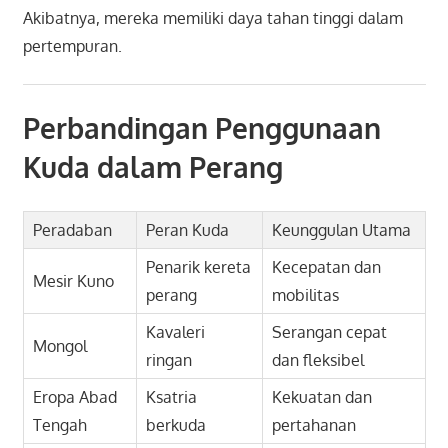
Akibatnya, mereka memiliki daya tahan tinggi dalam
pertempuran.
Perbandingan Penggunaan
Kuda dalam Perang
Peradaban
Peran Kuda
Keunggulan Utama
Penarik kereta
Kecepatan dan
Mesir Kuno
perang
mobilitas
Kavaleri
Serangan cepat
Mongol
ringan
dan fleksibel
Eropa Abad
Ksatria
Kekuatan dan
Tengah
berkuda
pertahanan