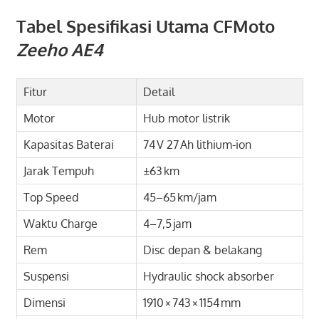
Tabel Spesifikasi Utama CFMoto
Zeeho AE4
Fitur
Detail
Motor
Hub motor listrik
Kapasitas Baterai
74 V 27 Ah lithium-ion
Jarak Tempuh
±63 km
Top Speed
45–65 km/jam
Waktu Charge
4–7,5 jam
Rem
Disc depan & belakang
Suspensi
Hydraulic shock absorber
Dimensi
1910 × 743 × 1154 mm