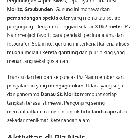
Pegunungan Alpen Swiss
, tepatnya berada di
St.
Moritz, Graubünden
. Gunung ini menawarkan
pemandangan spektakuler
yang memukau setiap
pengunjung. Dengan ketinggian sekitar
3.057 meter
, Piz
Nair menjadi favorit para pendaki, pecinta alam, dan
fotografer. Selain itu, gunung ini terkenal karena
akses
mudah
melalui
kereta gantung
dan jalur hiking yang
menantang sekaligus aman.
Transisi dari lembah ke puncak Piz Nair memberikan
pengalaman yang
mengagumkan
. Udara yang segar
dan panorama
Danau St. Moritz
membuat setiap
langkah terasa istimewa. Pengunjung sering
memanfaatkan momen ini untuk
foto landscape
atau
sekadar menikmati ketenangan alam.
Aktivitas di Piz Nair