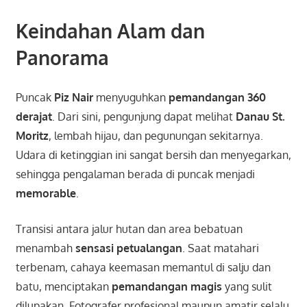
Keindahan Alam dan
Panorama
Puncak
Piz Nair
menyuguhkan
pemandangan 360
derajat
. Dari sini, pengunjung dapat melihat
Danau St.
Moritz
, lembah hijau, dan pegunungan sekitarnya.
Udara di ketinggian ini sangat bersih dan menyegarkan,
sehingga pengalaman berada di puncak menjadi
memorable
.
Transisi antara jalur hutan dan area bebatuan
menambah
sensasi petualangan
. Saat matahari
terbenam, cahaya keemasan memantul di salju dan
batu, menciptakan
pemandangan magis
yang sulit
dilupakan. Fotografer profesional maupun amatir selalu