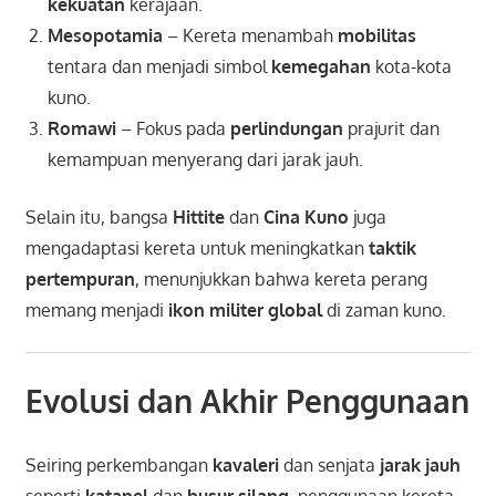
kekuatan
kerajaan.
Mesopotamia
– Kereta menambah
mobilitas
tentara dan menjadi simbol
kemegahan
kota-kota
kuno.
Romawi
– Fokus pada
perlindungan
prajurit dan
kemampuan menyerang dari jarak jauh.
Selain itu, bangsa
Hittite
dan
Cina Kuno
juga
mengadaptasi kereta untuk meningkatkan
taktik
pertempuran
, menunjukkan bahwa kereta perang
memang menjadi
ikon militer global
di zaman kuno.
Evolusi dan Akhir Penggunaan
Seiring perkembangan
kavaleri
dan senjata
jarak jauh
seperti
katapel
dan
busur silang
, penggunaan kereta