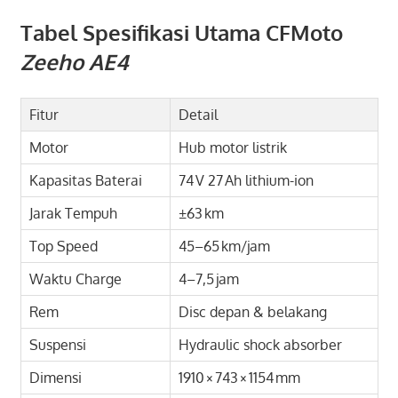
Tabel Spesifikasi Utama CFMoto
Zeeho AE4
Fitur
Detail
Motor
Hub motor listrik
Kapasitas Baterai
74 V 27 Ah lithium-ion
Jarak Tempuh
±63 km
Top Speed
45–65 km/jam
Waktu Charge
4–7,5 jam
Rem
Disc depan & belakang
Suspensi
Hydraulic shock absorber
Dimensi
1910 × 743 × 1154 mm