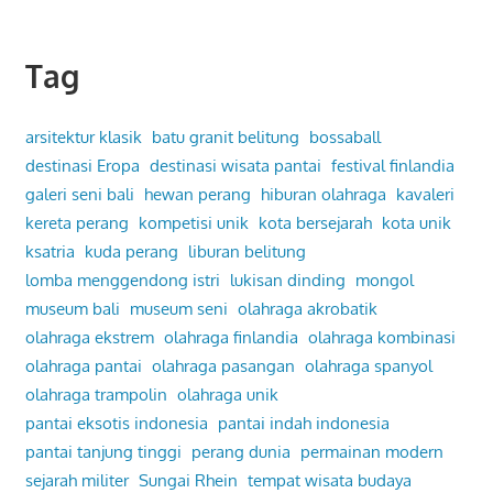
Tag
arsitektur klasik
batu granit belitung
bossaball
destinasi Eropa
destinasi wisata pantai
festival finlandia
galeri seni bali
hewan perang
hiburan olahraga
kavaleri
kereta perang
kompetisi unik
kota bersejarah
kota unik
ksatria
kuda perang
liburan belitung
lomba menggendong istri
lukisan dinding
mongol
museum bali
museum seni
olahraga akrobatik
olahraga ekstrem
olahraga finlandia
olahraga kombinasi
olahraga pantai
olahraga pasangan
olahraga spanyol
olahraga trampolin
olahraga unik
pantai eksotis indonesia
pantai indah indonesia
pantai tanjung tinggi
perang dunia
permainan modern
sejarah militer
Sungai Rhein
tempat wisata budaya