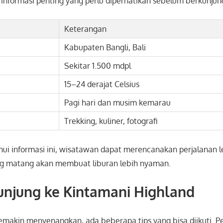
informasi penting yang perlu diperhatikan sebelum berkunjun
Keterangan
Kabupaten Bangli, Bali
Sekitar 1.500 mdpl
15–24 derajat Celsius
Pagi hari dan musim kemarau
Trekking, kuliner, fotografi
i informasi ini, wisatawan dapat merencanakan perjalanan le
ang matang akan membuat liburan lebih nyaman.
unjung ke Kintamani Highland
semakin menyenangkan, ada beberapa tips yang bisa diikuti. 