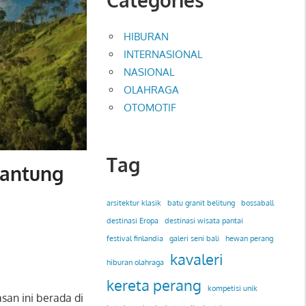
HIBURAN
INTERNASIONAL
NASIONAL
OLAHRAGA
OTOMOTIF
Tag
Jantung
arsitektur klasik
batu granit belitung
bossaball
destinasi Eropa
destinasi wisata pantai
festival finlandia
galeri seni bali
hewan perang
kavaleri
hiburan olahraga
kereta perang
kompetisi unik
an ini berada di