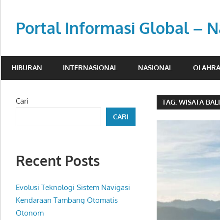
Skip
to
Portal Informasi Global – N
content
Sumber
berita
HIBURAN
INTERNASIONAL
NASIONAL
OLAHR
kredibel
untuk
pembaca
Cari
TAG:
WISATA BAL
aktif.
CARI
Recent Posts
Evolusi Teknologi Sistem Navigasi
Kendaraan Tambang Otomatis
Otonom