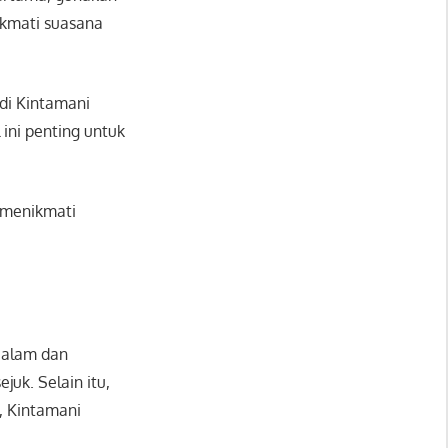
ikmati suasana
i Kintamani
 ini penting untuk
 menikmati
 alam dan
uk. Selain itu,
, Kintamani