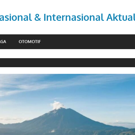
asional & Internasional Aktua
AGA
OTOMOTIF
I