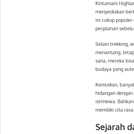
Kintamani Highla
menyediakan berba
ini cukup popule
perjalanan sebel
Selain trekking, 
menantang, tetapi
sana, mereka bisa
budaya yang aute
Kemudian, banyak
hidangan dengan 
istimewa. Bahkan
memiliki cita rasa
Sejarah d