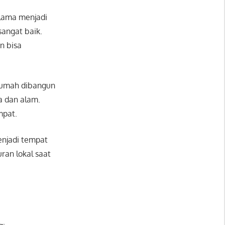
 lama menjadi
sangat baik.
n bisa
h-rumah dibangun
a dan alam.
mpat.
menjadi tempat
an lokal saat