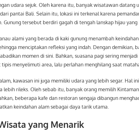
engan udara sejuk. Oleh karena itu, banyak wisatawan datang
ari pantai Bali. Selain itu, lokasi ini terkenal karena peman
 Gunung tersebut berdiri gagah di tengah lanskap hijau yan
 danau alami yang berada di kaki gunung menambah keindahan v
ehingga menciptakan refleksi yang indah. Dengan demikian, 
badikan momen di sini. Bahkan, suasana pagi sering menjadi 
tipis menyelimuti area, lalu perlahan menghilang saat matahar
lam, kawasan ini juga memiliki udara yang lebih segar. Hal 
 lebih rileks. Oleh sebab itu, banyak orang memilih Kintama
ahkan, beberapa kafe dan restoran sengaja dibangun mengha
kan keindahan alam sebagai daya tarik utama.
 Wisata yang Menarik