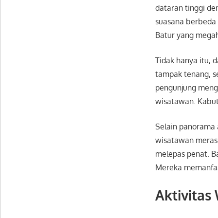
dataran tinggi d
suasana berbeda d
Batur
yang megah.
Tidak hanya itu,
tampak tenang, s
pengunjung menga
wisatawan. Kabut 
Selain panorama a
wisatawan merasa
melepas penat. B
Mereka memanfaat
Aktivitas