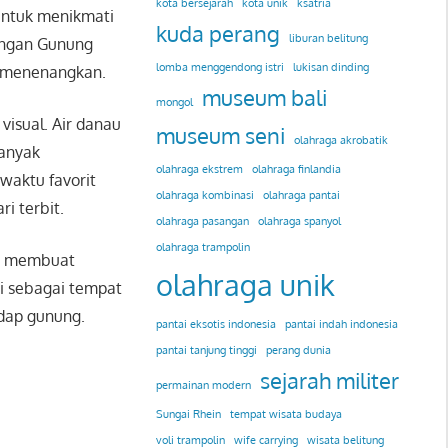
kota bersejarah
kota unik
ksatria
 untuk menikmati
kuda perang
liburan belitung
dangan
Gunung
lomba menggendong istri
lukisan dinding
g menenangkan.
museum bali
mongol
isual. Air danau
museum seni
olahraga akrobatik
banyak
olahraga ekstrem
olahraga finlandia
waktu favorit
olahraga kombinasi
olahraga pantai
i terbit.
olahraga pasangan
olahraga spanyol
olahraga trampolin
ini membuat
olahraga unik
ni sebagai tempat
dap gunung.
pantai eksotis indonesia
pantai indah indonesia
pantai tanjung tinggi
perang dunia
sejarah militer
permainan modern
Sungai Rhein
tempat wisata budaya
voli trampolin
wife carrying
wisata belitung