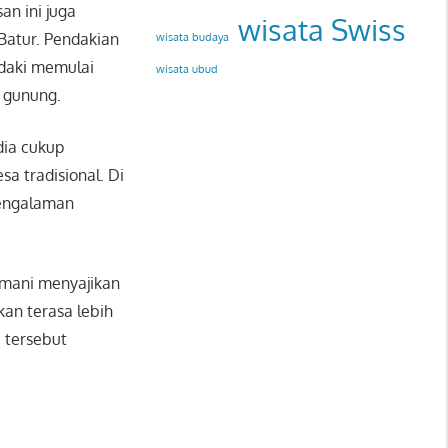
n ini juga
wisata Swiss
Batur
. Pendakian
wisata budaya
ndaki memulai
wisata ubud
k gunung.
dia cukup
a tradisional. Di
pengalaman
amani menyajikan
an terasa lebih
 tersebut