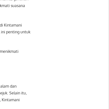
ikmati suasana
i Kintamani
 ini penting untuk
 menikmati
 alam dan
uk. Selain itu,
, Kintamani