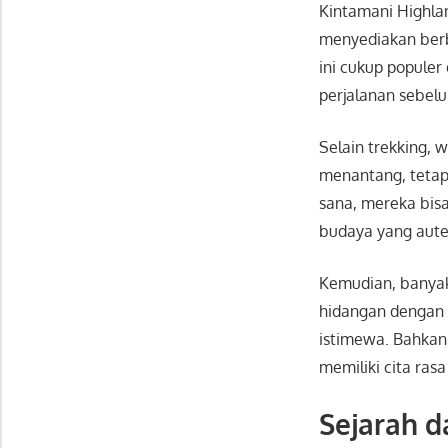
Kintamani Highla
menyediakan berba
ini cukup popule
perjalanan sebel
Selain trekking, 
menantang, tetapi
sana, mereka bisa
budaya yang aute
Kemudian, banyak
hidangan dengan 
istimewa. Bahkan
memiliki cita rasa
Sejarah d