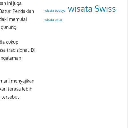
n ini juga
wisata Swiss
Batur
. Pendakian
wisata budaya
ndaki memulai
wisata ubud
k gunung.
dia cukup
a tradisional. Di
pengalaman
amani menyajikan
an terasa lebih
 tersebut