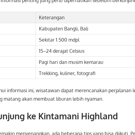
informasi penting yang perlu diperhatikan sebelum berkunjun
Keterangan
Kabupaten Bangli, Bali
Sekitar 1.500 mdpl
15–24 derajat Celsius
Pagi hari dan musim kemarau
Trekking, kuliner, fotografi
i informasi ini, wisatawan dapat merencanakan perjalanan le
ang matang akan membuat liburan lebih nyaman.
unjung ke Kintamani Highland
semakin menyenangkan, ada beberapa tips yang bisa diikuti. 