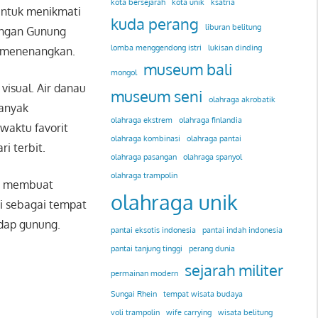
kota bersejarah
kota unik
ksatria
 untuk menikmati
kuda perang
liburan belitung
dangan
Gunung
lomba menggendong istri
lukisan dinding
g menenangkan.
museum bali
mongol
isual. Air danau
museum seni
olahraga akrobatik
banyak
olahraga ekstrem
olahraga finlandia
waktu favorit
olahraga kombinasi
olahraga pantai
i terbit.
olahraga pasangan
olahraga spanyol
olahraga trampolin
ini membuat
olahraga unik
ni sebagai tempat
dap gunung.
pantai eksotis indonesia
pantai indah indonesia
pantai tanjung tinggi
perang dunia
sejarah militer
permainan modern
Sungai Rhein
tempat wisata budaya
voli trampolin
wife carrying
wisata belitung