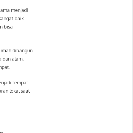
 lama menjadi
sangat baik.
n bisa
h-rumah dibangun
a dan alam.
mpat.
menjadi tempat
an lokal saat