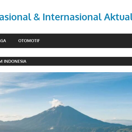
asional & Internasional Aktua
AGA
OTOMOTIF
M INDONESIA