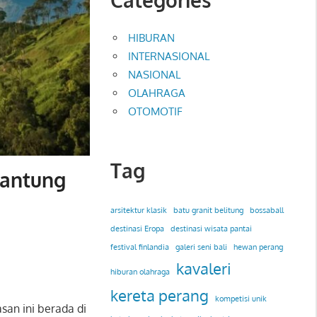
HIBURAN
INTERNASIONAL
NASIONAL
OLAHRAGA
OTOMOTIF
Tag
Jantung
arsitektur klasik
batu granit belitung
bossaball
destinasi Eropa
destinasi wisata pantai
festival finlandia
galeri seni bali
hewan perang
kavaleri
hiburan olahraga
kereta perang
kompetisi unik
an ini berada di