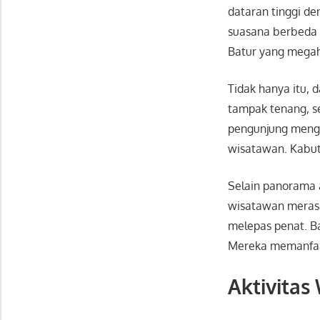
dataran tinggi d
suasana berbeda d
Batur
yang megah.
Tidak hanya itu,
tampak tenang, s
pengunjung menga
wisatawan. Kabut 
Selain panorama a
wisatawan merasa
melepas penat. B
Mereka memanfaat
Aktivitas