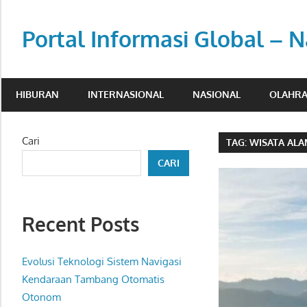
Skip
to
Portal Informasi Global – N
content
Sumber
berita
HIBURAN
INTERNASIONAL
NASIONAL
OLAHR
kredibel
untuk
pembaca
Cari
TAG:
WISATA ALA
aktif.
CARI
Recent Posts
Evolusi Teknologi Sistem Navigasi
Kendaraan Tambang Otomatis
Otonom