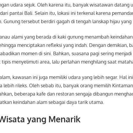
engan udara sejuk. Oleh karena itu, banyak wisatawan datang
ari pantai Bali. Selain itu, lokasi ini terkenal karena peman
 Gunung tersebut berdiri gagah di tengah lanskap hijau yan
 danau alami yang berada di kaki gunung menambah keindahan v
ehingga menciptakan refleksi yang indah. Dengan demikian, 
badikan momen di sini. Bahkan, suasana pagi sering menjadi 
tipis menyelimuti area, lalu perlahan menghilang saat matahar
lam, kawasan ini juga memiliki udara yang lebih segar. Hal 
 lebih rileks. Oleh sebab itu, banyak orang memilih Kintama
ahkan, beberapa kafe dan restoran sengaja dibangun mengha
kan keindahan alam sebagai daya tarik utama.
 Wisata yang Menarik