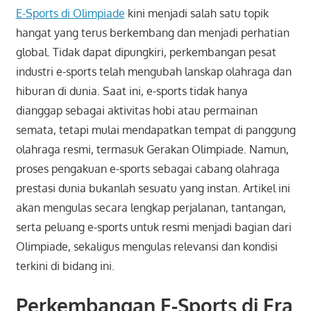
E-Sports di Olimpiade
kini menjadi salah satu topik
hangat yang terus berkembang dan menjadi perhatian
global. Tidak dapat dipungkiri, perkembangan pesat
industri e-sports telah mengubah lanskap olahraga dan
hiburan di dunia. Saat ini, e-sports tidak hanya
dianggap sebagai aktivitas hobi atau permainan
semata, tetapi mulai mendapatkan tempat di panggung
olahraga resmi, termasuk Gerakan Olimpiade. Namun,
proses pengakuan e-sports sebagai cabang olahraga
prestasi dunia bukanlah sesuatu yang instan. Artikel ini
akan mengulas secara lengkap perjalanan, tantangan,
serta peluang e-sports untuk resmi menjadi bagian dari
Olimpiade, sekaligus mengulas relevansi dan kondisi
terkini di bidang ini.
Perkembangan E-Sports di Era