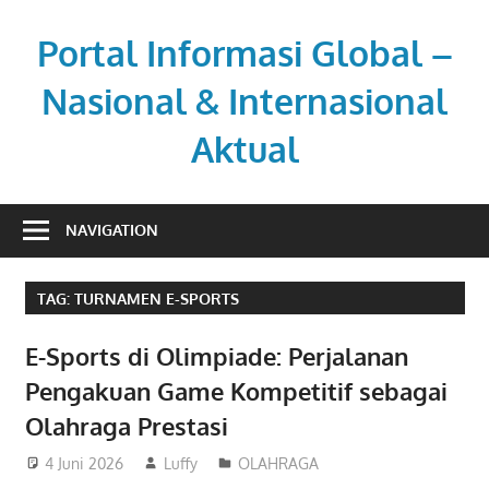
Skip
to
Portal Informasi Global –
content
Nasional & Internasional
Aktual
Sumber
berita
NAVIGATION
kredibel
untuk
TAG:
TURNAMEN E-SPORTS
pembaca
aktif.
E-Sports di Olimpiade: Perjalanan
Pengakuan Game Kompetitif sebagai
Olahraga Prestasi
4 Juni 2026
Luffy
OLAHRAGA