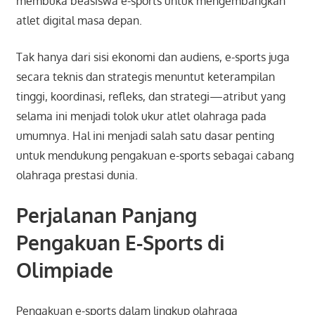
membuka beasiswa e-sports untuk mengembangkan
atlet digital masa depan.
Tak hanya dari sisi ekonomi dan audiens, e-sports juga
secara teknis dan strategis menuntut keterampilan
tinggi, koordinasi, refleks, dan strategi—atribut yang
selama ini menjadi tolok ukur atlet olahraga pada
umumnya. Hal ini menjadi salah satu dasar penting
untuk mendukung pengakuan e-sports sebagai cabang
olahraga prestasi dunia.
Perjalanan Panjang
Pengakuan E-Sports di
Olimpiade
Pengakuan e-sports dalam lingkup olahraga