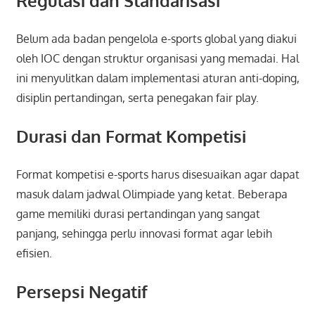
Regulasi dan Standarisasi
Belum ada badan pengelola e-sports global yang diakui
oleh IOC dengan struktur organisasi yang memadai. Hal
ini menyulitkan dalam implementasi aturan anti-doping,
disiplin pertandingan, serta penegakan fair play.
Durasi dan Format Kompetisi
Format kompetisi e-sports harus disesuaikan agar dapat
masuk dalam jadwal Olimpiade yang ketat. Beberapa
game memiliki durasi pertandingan yang sangat
panjang, sehingga perlu innovasi format agar lebih
efisien.
Persepsi Negatif