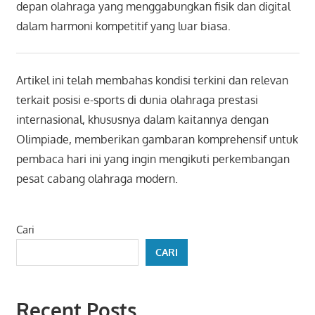
depan olahraga yang menggabungkan fisik dan digital
dalam harmoni kompetitif yang luar biasa.
Artikel ini telah membahas kondisi terkini dan relevan
terkait posisi e-sports di dunia olahraga prestasi
internasional, khususnya dalam kaitannya dengan
Olimpiade, memberikan gambaran komprehensif untuk
pembaca hari ini yang ingin mengikuti perkembangan
pesat cabang olahraga modern.
Cari
CARI
Recent Posts