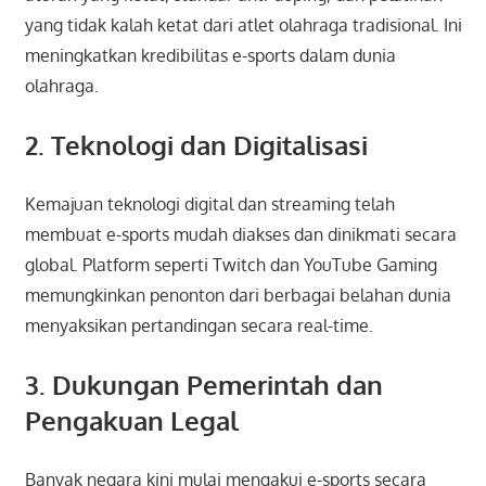
yang tidak kalah ketat dari atlet olahraga tradisional. Ini
meningkatkan kredibilitas e-sports dalam dunia
olahraga.
2. Teknologi dan Digitalisasi
Kemajuan teknologi digital dan streaming telah
membuat e-sports mudah diakses dan dinikmati secara
global. Platform seperti Twitch dan YouTube Gaming
memungkinkan penonton dari berbagai belahan dunia
menyaksikan pertandingan secara real-time.
3. Dukungan Pemerintah dan
Pengakuan Legal
Banyak negara kini mulai mengakui e-sports secara