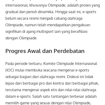
internasional, khususnya Olimpiade, adalah proses yang
gradual dan penuh dinamika. Hingga saat ini, e-sports
belum secara resmi menjadi cabang olahraga
Olimpiade, namun telah mendapatkan pengakuan
signifikan di ajang multisport lain yang berafiliasi
dengan Olimpiade.
Progres Awal dan Perdebatan
Pada periode terbaru, Komite Olimpiade Internasional
(IOC) mulai membuka wacana mengenai e-sports
sebagai bagian dari olahraga resmi. Diskusi ini tidak
lepas dari berbagai pro dan kontra dari berbagai pihak,
terutama mengenai aspek etis dan nilai-nilai olahraga
dalam e-sports. Salah satu tantangan terbesar adalah
memilih game yang sesuai dengan nilai Olimpiade,