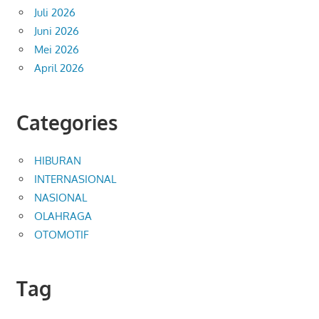
Juli 2026
Juni 2026
Mei 2026
April 2026
Categories
HIBURAN
INTERNASIONAL
NASIONAL
OLAHRAGA
OTOMOTIF
Tag