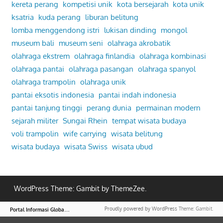
kereta perang
kompetisi unik
kota bersejarah
kota unik
ksatria
kuda perang
liburan belitung
lomba menggendong istri
lukisan dinding
mongol
museum bali
museum seni
olahraga akrobatik
olahraga ekstrem
olahraga finlandia
olahraga kombinasi
olahraga pantai
olahraga pasangan
olahraga spanyol
olahraga trampolin
olahraga unik
pantai eksotis indonesia
pantai indah indonesia
pantai tanjung tinggi
perang dunia
permainan modern
sejarah militer
Sungai Rhein
tempat wisata budaya
voli trampolin
wife carrying
wisata belitung
wisata budaya
wisata Swiss
wisata ubud
WordPress Theme: Gambit by ThemeZee.
P
ortal Informasi Global – Nasional & Internasional Aktual
Proudly powered by WordPress
Theme: Gambit.