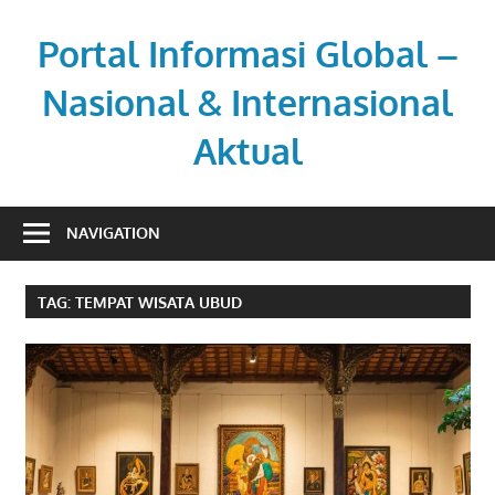
Skip
to
Portal Informasi Global –
content
Nasional & Internasional
Aktual
Sumber
berita
NAVIGATION
kredibel
untuk
TAG:
TEMPAT WISATA UBUD
pembaca
aktif.