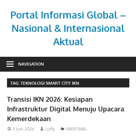
Skip
to
Portal Informasi Global –
content
Nasional & Internasional
Aktual
Sumber
berita
NAVIGATION
kredibel
untuk
TAG:
TEKNOLOGI SMART CITY IKN
pembaca
aktif.
Transisi IKN 2026: Kesiapan
Infrastruktur Digital Menuju Upacara
Kemerdekaan
4 Juni 2026
Luffy
NASIONAL