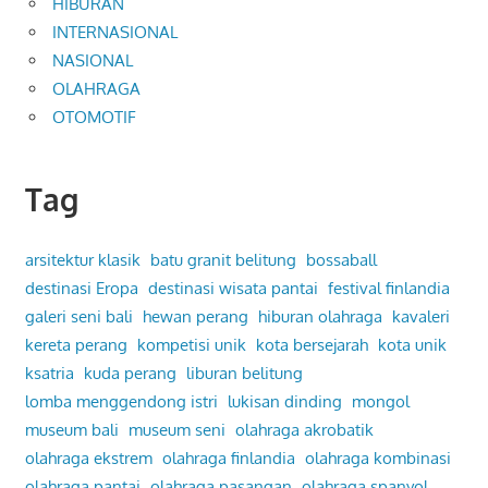
HIBURAN
INTERNASIONAL
NASIONAL
OLAHRAGA
OTOMOTIF
Tag
arsitektur klasik
batu granit belitung
bossaball
destinasi Eropa
destinasi wisata pantai
festival finlandia
galeri seni bali
hewan perang
hiburan olahraga
kavaleri
kereta perang
kompetisi unik
kota bersejarah
kota unik
ksatria
kuda perang
liburan belitung
lomba menggendong istri
lukisan dinding
mongol
museum bali
museum seni
olahraga akrobatik
olahraga ekstrem
olahraga finlandia
olahraga kombinasi
olahraga pantai
olahraga pasangan
olahraga spanyol