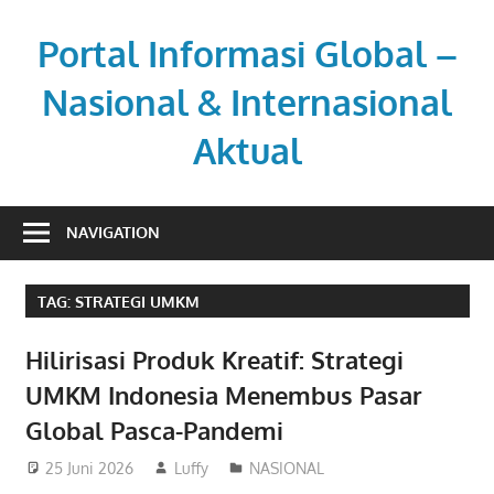
Skip
to
Portal Informasi Global –
content
Nasional & Internasional
Aktual
Sumber
berita
NAVIGATION
kredibel
untuk
TAG:
STRATEGI UMKM
pembaca
aktif.
Hilirisasi Produk Kreatif: Strategi
UMKM Indonesia Menembus Pasar
Global Pasca-Pandemi
25 Juni 2026
Luffy
NASIONAL