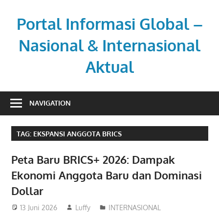
Skip
to
Portal Informasi Global –
content
Nasional & Internasional
Aktual
Sumber
berita
NAVIGATION
kredibel
untuk
TAG:
EKSPANSI ANGGOTA BRICS
pembaca
aktif.
Peta Baru BRICS+ 2026: Dampak
Ekonomi Anggota Baru dan Dominasi
Dollar
13 Juni 2026
Luffy
INTERNASIONAL