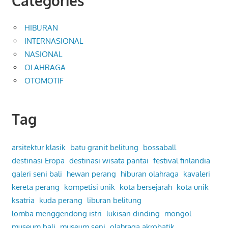
Categories
HIBURAN
INTERNASIONAL
NASIONAL
OLAHRAGA
OTOMOTIF
Tag
arsitektur klasik
batu granit belitung
bossaball
destinasi Eropa
destinasi wisata pantai
festival finlandia
galeri seni bali
hewan perang
hiburan olahraga
kavaleri
kereta perang
kompetisi unik
kota bersejarah
kota unik
ksatria
kuda perang
liburan belitung
lomba menggendong istri
lukisan dinding
mongol
museum bali
museum seni
olahraga akrobatik