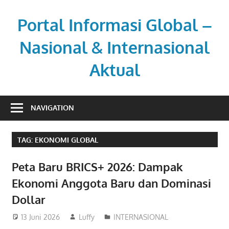
Skip
to
Portal Informasi Global –
content
Nasional & Internasional
Aktual
Sumber
berita
NAVIGATION
kredibel
untuk
TAG:
EKONOMI GLOBAL
pembaca
aktif.
Peta Baru BRICS+ 2026: Dampak
Ekonomi Anggota Baru dan Dominasi
Dollar
13 Juni 2026
Luffy
INTERNASIONAL