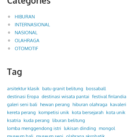
Categories
HIBURAN
INTERNASIONAL
NASIONAL
OLAHRAGA
OTOMOTIF
Tag
arsitektur klasik
batu granit belitung
bossaball
destinasi Eropa
destinasi wisata pantai
festival finlandia
galeri seni bali
hewan perang
hiburan olahraga
kavaleri
kereta perang
kompetisi unik
kota bersejarah
kota unik
ksatria
kuda perang
liburan belitung
lomba menggendong istri
lukisan dinding
mongol
museum bali
museum seni
olahraga akrobatik