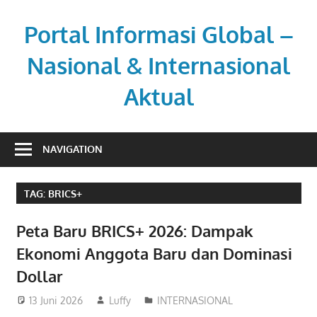
Skip
to
Portal Informasi Global –
content
Nasional & Internasional
Aktual
Sumber
berita
NAVIGATION
kredibel
untuk
TAG:
BRICS+
pembaca
aktif.
Peta Baru BRICS+ 2026: Dampak
Ekonomi Anggota Baru dan Dominasi
Dollar
13 Juni 2026
Luffy
INTERNASIONAL