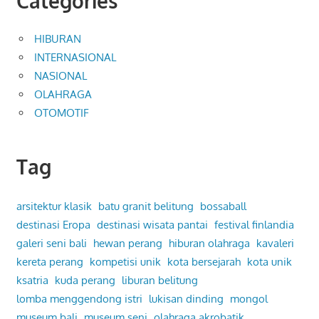
Categories
HIBURAN
INTERNASIONAL
NASIONAL
OLAHRAGA
OTOMOTIF
Tag
arsitektur klasik
batu granit belitung
bossaball
destinasi Eropa
destinasi wisata pantai
festival finlandia
galeri seni bali
hewan perang
hiburan olahraga
kavaleri
kereta perang
kompetisi unik
kota bersejarah
kota unik
ksatria
kuda perang
liburan belitung
lomba menggendong istri
lukisan dinding
mongol
museum bali
museum seni
olahraga akrobatik