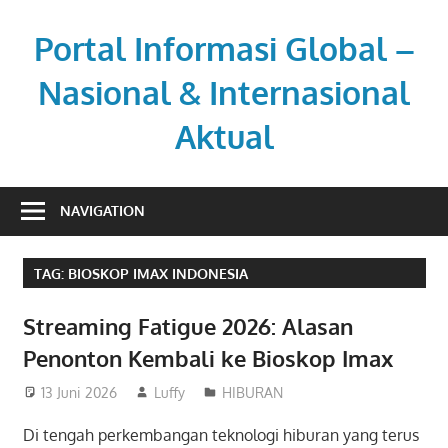
Skip
to
Portal Informasi Global –
content
Nasional & Internasional
Aktual
Sumber
berita
NAVIGATION
kredibel
untuk
TAG:
BIOSKOP IMAX INDONESIA
pembaca
aktif.
Streaming Fatigue 2026: Alasan
Penonton Kembali ke Bioskop Imax
13 Juni 2026
Luffy
HIBURAN
Di tengah perkembangan teknologi hiburan yang terus