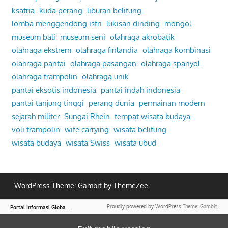
ksatria
kuda perang
liburan belitung
lomba menggendong istri
lukisan dinding
mongol
museum bali
museum seni
olahraga akrobatik
olahraga ekstrem
olahraga finlandia
olahraga kombinasi
olahraga pantai
olahraga pasangan
olahraga spanyol
olahraga trampolin
olahraga unik
pantai eksotis indonesia
pantai indah indonesia
pantai tanjung tinggi
perang dunia
permainan modern
sejarah militer
Sungai Rhein
tempat wisata budaya
voli trampolin
wife carrying
wisata belitung
wisata budaya
wisata Swiss
wisata ubud
WordPress Theme: Gambit by ThemeZee.
P
ortal Informasi Global – Nasional & Internasional Aktual
Proudly powered by WordPress
Theme: Gambit.